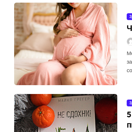
З
Ч
Может ли женщина в декрете найти любимое
за
со
З
5
п