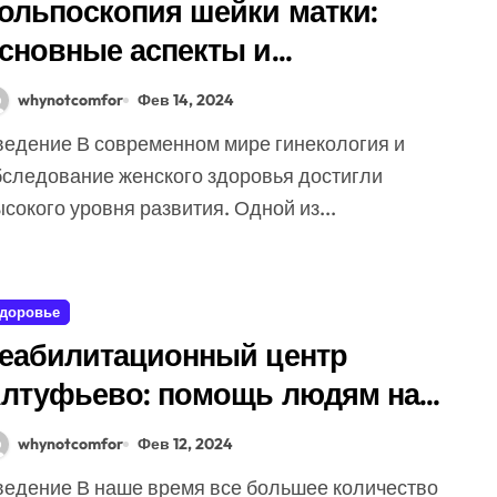
ольпоскопия шейки матки:
сновные аспекты и
реимущества
whynotcomfor
Фев 14, 2024
бследование женского здоровья достигли
сокого уровня развития. Одной из...
доровье
еабилитационный центр
лтуфьево: помощь людям на
ути к выздоровлению
whynotcomfor
Фев 12, 2024