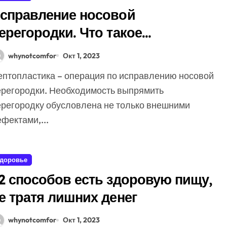
справление носовой
ерегородки. Что такое
ептопластика
whynotcomfor
Окт 1, 2023
ерегородки. Необходимость выпрямить
ерегородку обусловлена не только внешними
фектами,...
доровье
2 способов есть здоровую пищу,
е тратя лишних денег
whynotcomfor
Окт 1, 2023