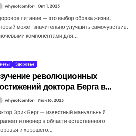
whynotcomfor
Окт 1, 2023
оторый может значительно улучшить самочувствие.
лючевыми компонентами для...
иеты
Здоровье
зучение революционных
остижений доктора Берга в
бласти здравоохранения
whynotcomfor
Июн 16, 2023
рапевт и пионер в области естественного
оровья и хорошего...