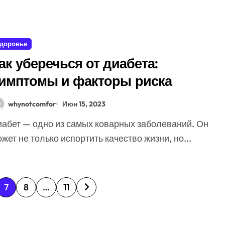
доровье
ак уберечься от диабета:
имптомы и факторы риска
whynotcomfor
Июн 15, 2023
жет не только испортить качество жизни, но...
7
8
…
11