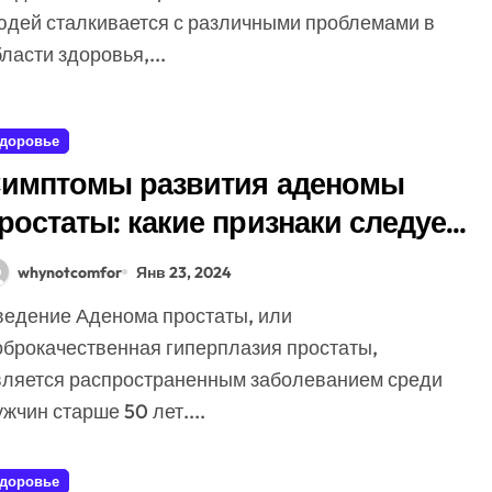
юдей сталкивается с различными проблемами в
ласти здоровья,...
доровье
имптомы развития аденомы
ростаты: какие признаки следует
братить внимание и как
whynotcomfor
Янв 23, 2024
еагировать на них
оброкачественная гиперплазия простаты,
вляется распространенным заболеванием среди
жчин старше 50 лет....
доровье