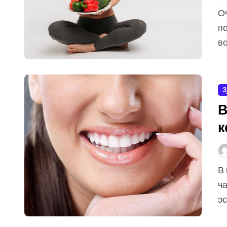
Очень многие, начиная правильно питаться, вскоре
п
во
З
В
к
В нынешнее время красивая и здоровая улыбка —
ч
эс