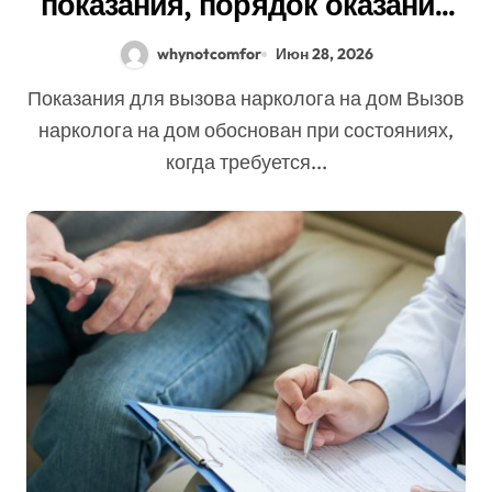
показания, порядок оказания
медицинской помощи и
whynotcomfor
Июн 28, 2026
юридические аспекты
Показания для вызова нарколога на дом Вызов
нарколога на дом обоснован при состояниях,
когда требуется...