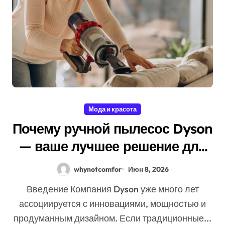
Мода и красота
Почему ручной пылесос Dyson
— ваше лучшее решение для
быстрой уборки
whynotcomfor
Июн 8, 2026
Введение Компания Dyson уже много лет
ассоциируется с инновациями, мощностью и
продуманным дизайном. Если традиционные...