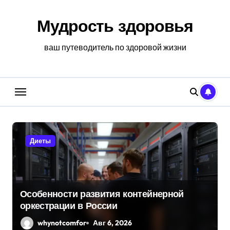
Перейти
к
Мудрость здоровья
содержанию
ваш путеводитель по здоровой жизни
Диеты
Особенности развития контейнерной
оркестрации в России
whynotcomfor
Авг 6, 2026