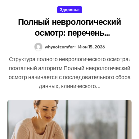
Здоровье
Полный неврологический
осмотр: перечень
обследований и анализов
whynotcomfor
Июн 15, 2026
Структура полного неврологического осмотра:
поэтапный алгоритм Полный неврологический
осмотр начинается с последовательного сбора
данных, клинического...