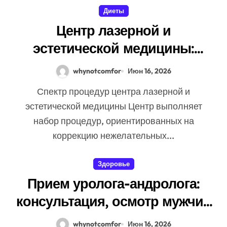
Диеты
Центр лазерной и
эстетической медицины:
методы, показания и
whynotcomfor
Июн 16, 2026
безопасность процедур
Спектр процедур центра лазерной и
эстетической медицины Центр выполняет
набор процедур, ориентированных на
коррекцию нежелательных...
Здоровье
Прием уролога-андролога:
консультация, осмотр мужчин
и этапы урологического
whynotcomfor
Июн 16, 2026