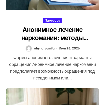
Здоровье
Анонимное лечение
наркомании: методы
детоксикации, реабилитации,
whynotcomfor
Июн 28, 2026
УБОД и обеспечение
Формы анонимного лечения и варианты
конфиденциальности
обращения Анонимное лечение наркомании
предполагает возможность обращения под
псевдонимом или...