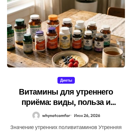
Диеты
Витамины для утреннего
приёма: виды, польза и
правила
whynotcomfor
Июн 26, 2026
Значение утренних поливитаминов Утренняя