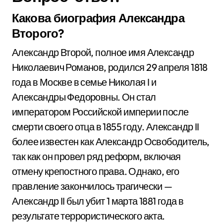
Какова биография Александра
Второго?
Александр Второй, полное имя Александр
Николаевич Романов, родился 29 апреля 1818
года в Москве в семье Николая I и
Александры Федоровны. Он стал
императором Российской империи после
смерти своего отца в 1855 году. Александр II
более известен как Александр Освободитель,
так как он провел ряд реформ, включая
отмену крепостного права. Однако, его
правление закончилось трагически —
Александр II был убит 1 марта 1881 года в
результате террористического акта.