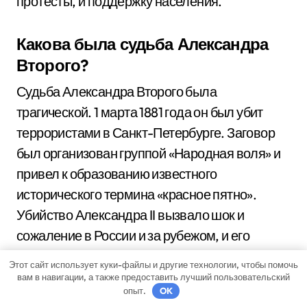
протесты, и поддержку населения.
Какова была судьба Александра
Второго?
Судьба Александра Второго была
трагической. 1 марта 1881 года он был убит
террористами в Санкт-Петербурге. Заговор
был организован группой «Народная воля» и
привел к образованию известного
исторического термина «красное пятно».
Убийство Александра II вызвало шок и
сожаление в России и за рубежом, и его
память сохраняется как участника и
Этот сайт использует куки-файлы и другие технологии, чтобы помочь
реформатора, и жертвы политического
вам в навигации, а также предоставить лучший пользовательский
опыт.
OK
насилия.