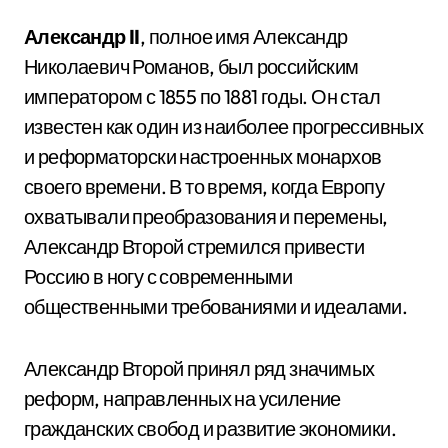
Александр II
, полное имя Александр
Николаевич Романов, был российским
императором с 1855 по 1881 годы. Он стал
известен как один из наиболее прогрессивных
и реформаторски настроенных монархов
своего времени. В то время, когда Европу
охватывали преобразования и перемены,
Александр Второй стремился привести
Россию в ногу с современными
общественными требованиями и идеалами.
Александр Второй принял ряд значимых
реформ, направленных на усиление
гражданских свобод и развитие экономики.