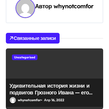
а
Автор
whynotcomfor
ц
и
я
Связанные записи
п
о
Uncategorised
з
а
п
Удивительная история жизни и
подвигов Грозного Ивана — его
и
невероятная биография и
whynotcomfor
Апр 16, 2022
с
знаменитые подвиги