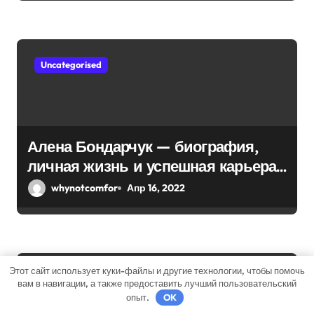
я
м
Uncategorised
Алена Бондарчук — биография,
личная жизнь и успешная карьера
актрисы и режиссера
whynotcomfor
Апр 16, 2022
Этот сайт использует куки-файлы и другие технологии, чтобы помочь
Uncategorised
вам в навигации, а также предоставить лучший пользовательский
опыт.
OK