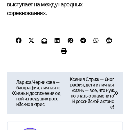
выступает на международных
соревнованиях.
Н
Ксения Стриж — биог
Лариса Черникова —
рафия, дети и личная
а
биография, личная ж
жизнь — все, что нуж
изнь и достижения од
но знать о знаменито
в
ной из ведущих росс
й российской актрис
ийских актрис
е!
и
г