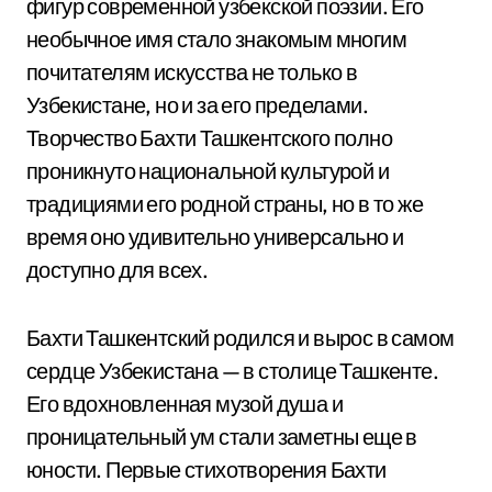
фигур современной узбекской поэзии. Его
необычное имя стало знакомым многим
почитателям искусства не только в
Узбекистане, но и за его пределами.
Творчество Бахти Ташкентского полно
проникнуто национальной культурой и
традициями его родной страны, но в то же
время оно удивительно универсально и
доступно для всех.
Бахти Ташкентский родился и вырос в самом
сердце Узбекистана — в столице Ташкенте.
Его вдохновленная музой душа и
проницательный ум стали заметны еще в
юности. Первые стихотворения Бахти