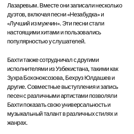
Лазаревым. Вместе они записали несколько
дуэтов, включая песни «Незабудка» и
«Лучший из мужчин». Эти песни стали
настоящими хитами и пользовались
популярностью у слушателей.
Бахти также сотрудничал с другими
исполнителями из Узбекистана, такими как
Зухра Бохоноксозова, Бехруз Юлдашев и
другие. Совместные выступления и запись
песен с различными артистами позволяли
Бахти показать свою универсальность и
музыкальный талант в различных стилях и
жанрах.