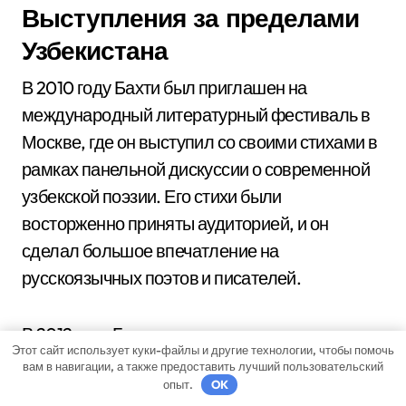
Выступления за пределами
Узбекистана
В 2010 году Бахти был приглашен на
международный литературный фестиваль в
Москве, где он выступил со своими стихами в
рамках панельной дискуссии о современной
узбекской поэзии. Его стихи были
восторженно приняты аудиторией, и он
сделал большое впечатление на
русскоязычных поэтов и писателей.
В 2012 году Бахти получил приглашение от
Этот сайт использует куки-файлы и другие технологии, чтобы помочь
издательства в Иране, чтобы выступить с
вам в навигации, а также предоставить лучший пользовательский
опыт.
OK
презентацией своей новой книги стихов. Он