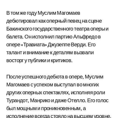
В том же году Муслим Магомаев
дебютировал как оперный певец на сцене
Бакинского государственного театра оперы и
балета. Он исполнил партию Альфредо в
опере «Травиата» Джузеппе Верди. Его
талант и внимание к деталям вызвали
восторг у публики и критиков.
После успешного дебюта в опере, Муслим
Магомаев с успехом выступал во многих
других оперных спектаклях, исполняя роли
Турандот, Манрико и даже Отелло. Его голос
был мощным и проникновенным, а
исполнение всегда стояло на высшем уровне.