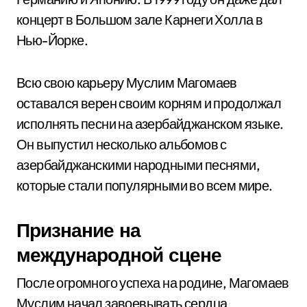
концерт в Большом зале Карнеги Холла в
Нью-Йорке.
Всю свою карьеру Муслим Магомаев
оставался верен своим корням и продолжал
исполнять песни на азербайджанском языке.
Он выпустил несколько альбомов с
азербайджанскими народными песнями,
которые стали популярными во всем мире.
Признание на
международной сцене
После огромного успеха на родине, Магомаев
Муслим начал завоевывать сердца