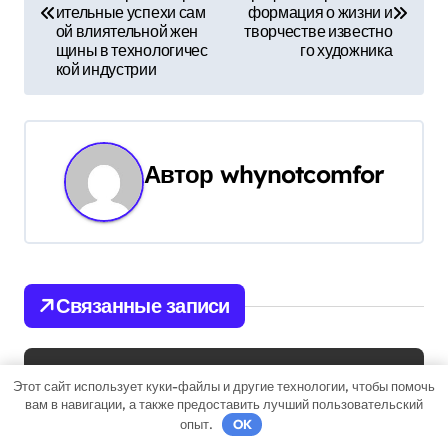
ительные успехи сам
формация о жизни и
в
ой влиятельной жен
творчестве известно
щины в технологичес
го художника
и
кой индустрии
г
а
Автор
whynotcomfor
ц
и
я
Связанные записи
п
о
Uncategorised
Этот сайт использует куки-файлы и другие технологии, чтобы помочь
з
вам в навигации, а также предоставить лучший пользовательский
опыт.
OK
а