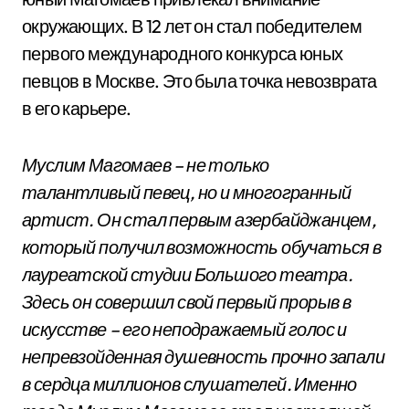
окружающих. В 12 лет он стал победителем
первого международного конкурса юных
певцов в Москве. Это была точка невозврата
в его карьере.
Муслим Магомаев – не только
талантливый певец, но и многогранный
артист. Он стал первым азербайджанцем,
который получил возможность обучаться в
лауреатской студии Большого театра.
Здесь он совершил свой первый прорыв в
искусстве – его неподражаемый голос и
непревзойденная душевность прочно запали
в сердца миллионов слушателей. Именно