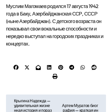
Муслим Магомаев родился 17 августа 1942
года в Баку, Азербайджанская ССР, СССР
(ныне Азербайджан). С детского возраста он
показывал свои вокальные способности и
нередко выступал на городских праздниках и
концертах.
Н
Крыгина Надежда —
удивительная жизне
Артем Муратов биог
а
нная история и пораз
рафия — краткая ин