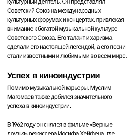
культурный деятель. Он представлял
Советский Союз на международных
культурных форумах и концертах, привлекая
внимание к богатой музыкальной культуре
Советского Союза. Его талант и харизма
сделали его настоящей легендой, а его песни
стали известными и любимыми во всем мире.
Успех в киноиндустрии
Помимо музыкальной карьеры, Муслим
Магомаев также добился значительного
успеха в киноиндустрии.
В 1962 году он снялся в фильме «Верные
друзья» режиссера Иосифа Хейфеца, где