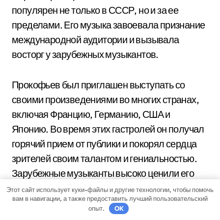
популярен не только в СССР, но и за ее
пределами. Его музыка завоевала признание
международной аудитории и вызывала
восторг у зарубежных музыкантов.
Прокофьев был приглашен выступать со
своими произведениями во многих странах,
включая Францию, Германию, США и
Японию. Во время этих гастролей он получал
горячий прием от публики и покорял сердца
зрителей своим талантом и гениальностью.
Зарубежные музыканты высоко ценили его
композиции и исполняли их с огромным
Этот сайт использует куки-файлы и другие технологии, чтобы помочь
вам в навигации, а также предоставить лучший пользовательский
вдохновением и энергией.
опыт.
OK