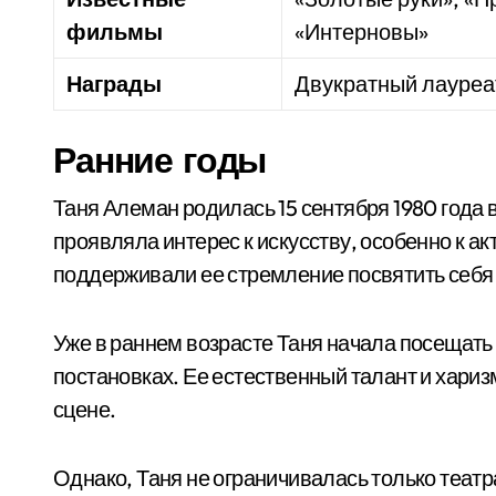
фильмы
«Интерновы»
Награды
Двукратный лауреа
Ранние годы
Таня Алеман родилась 15 сентября 1980 года в
проявляла интерес к искусству, особенно к ак
поддерживали ее стремление посвятить себя 
Уже в раннем возрасте Таня начала посещать
постановках. Ее естественный талант и хариз
сцене.
Однако, Таня не ограничивалась только теат