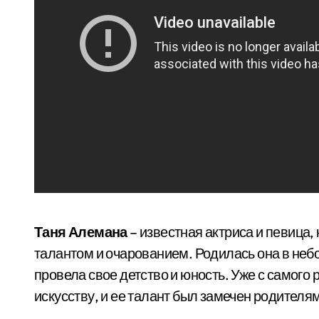
Таня Алемана
– известная актриса и певица,
талантом и очарованием. Родилась она в небо
провела свое детство и юность. Уже с самого
искусству, и ее талант был замечен родителя