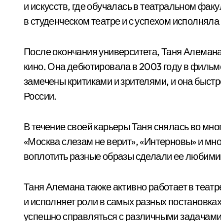
и искусств, где обучалась в театральном фак
в студенческом театре и с успехом исполняла
После окончания университета, Таня Алеман
кино. Она дебютировала в 2003 году в фильме
замечены критиками и зрителями, и она быстр
России.
В течение своей карьеры Таня снялась во мно
«Москва слезам не верит», «Интерновы» и мно
воплотить разные образы сделали ее любими
Таня Алемана также активно работает в теат
и исполняет роли в самых разных постановка
успешно справляться с различными задачами