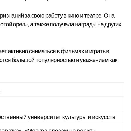
изнаний за свою работу в кино и театре. Она
той орел», а также получала награды на других
т активно сниматься в фильмах и играть в
уются большой популярностью и уважением как
а
ственный университет культуры и искусств
рогулка», «Москва слезам не верит»,