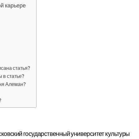
ой карьере
исана статья?
 в статье?
аня Алеман?
?
ковский государственный университет культуры