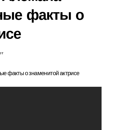
ные факты о
исе
ет