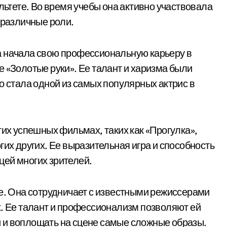
ультете. Во время учебы она активно участвовала
 различные роли.
а начала свою профессиональную карьеру в
 «Золотые руки». Ее талант и харизма были
о стала одной из самых популярных актрис в
гих успешных фильмах, таких как «Прогулка»,
гих других. Ее выразительная игра и способность
цей многих зрителей.
ре. Она сотрудничает с известными режиссерами
х. Ее талант и профессионализм позволяют ей
 и воплощать на сцене самые сложные образы.