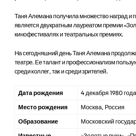
Таня Алемана получила множество наград и пр
является двукратным лауреатом премии «Золо
кинофестивалях и театральных премиях.
На сегодняшний день Таня Алемана продолжае
театре. Ее талант и профессионализм польз
среди коллег, так и среди зрителей.
Дата рождения
4 декабря 1980 год
Место рождения
Москва, Россия
Образование
Московский государ
Известные
«Золотые руки», «П