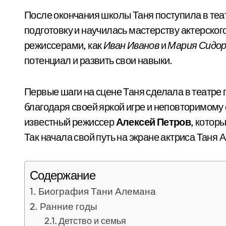
После окончания школы Таня поступила в те
подготовку и научилась мастерству актерског
режиссерами, как
Иван Иванов
и
Мария Сидор
потенциал и развить свои навыки.
Первые шаги на сцене Таня сделала в театре 
благодаря своей яркой игре и неповторимому
известный режиссер
Алексей Петров
, котор
Так начала свой путь на экране актриса Таня 
Содержание
Биография Тани Алемана
Ранние годы
Детство и семья