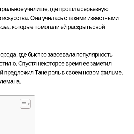
атральное училище, где прошла серьезную
о искусства. Она училась с такими известными
ова
, которые помогали ей раскрыть свой
города, где быстро завоевала популярность
 стилю. Спустя некоторое время ее заметил
ый предложил Тане роль в своем новом фильме.
Алемана.