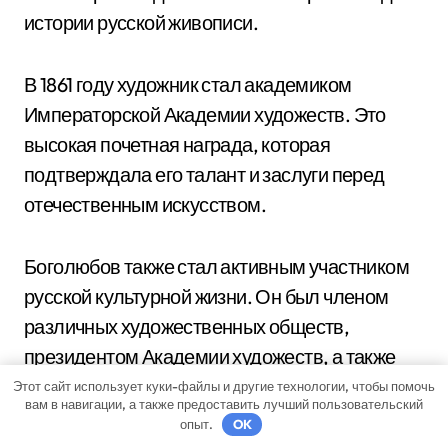
истории русской живописи.
В 1861 году художник стал академиком
Императорской Академии художеств. Это
высокая почетная награда, которая
подтверждала его талант и заслуги перед
отечественным искусством.
Боголюбов также стал активным участником
русской культурной жизни. Он был членом
различных художественных обществ,
президентом Академии художеств, а также
занимал высокие должности в Совете
Этот сайт использует куки-файлы и другие технологии, чтобы помочь
вам в навигации, а также предоставить лучший пользовательский
Государственного Эрмитажа.
опыт.
OK