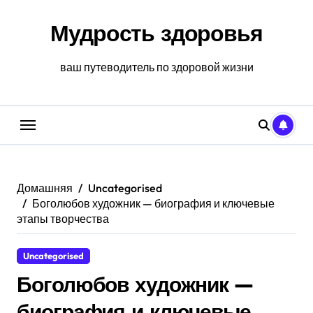
Перейти
к
Мудрость здоровья
содержанию
ваш путеводитель по здоровой жизни
Домашняя
Uncategorised
Боголюбов художник — биография и ключевые
этапы творчества
Uncategorised
Боголюбов художник —
биография и ключевые