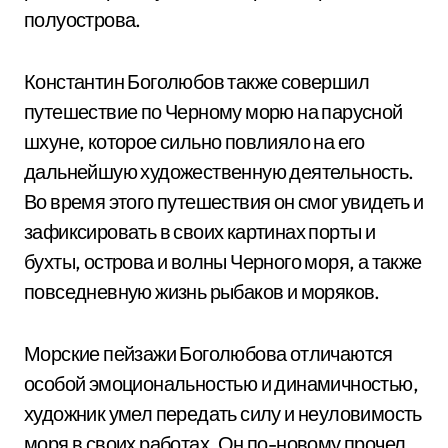
полуострова.
Константин Боголюбов также совершил
путешествие по Черному морю на парусной
шхуне, которое сильно повлияло на его
дальнейшую художественную деятельность.
Во время этого путешествия он смог увидеть и
зафиксировать в своих картинах порты и
бухты, острова и волны Черного моря, а также
повседневную жизнь рыбаков и моряков.
Морские пейзажи Боголюбова отличаются
особой эмоциональностью и динамичностью,
художник умел передать силу и неуловимость
моря в своих работах. Он по-новому прочел