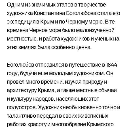
Одним из значимых этапов в творчестве
художника Константина Боголюбова стала его
экспедиция в Крым и по Черному морю. В те
времена Черное море было малоизученной
местностью, и работа художников и ученых на
этих землях была особенно ценна.
Боголюбов отправился в путешествие в 1844
году, будучи еще молодым художником. Он
провел много времени, изучая природу и
архитектуру Крыма, а также местные обычаи
и культуру народов, населяющих этот
полуостров. Художник необыкновенно точно и
талантливо передал в своих живописных
работах красоту и многообразие Крымского