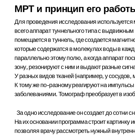
МРТ и принцип его работ
Для проведения исследования используется 
всего аппарат туннельного типа с выдвижным 
помещается в туннель, где создается магнитн
которые содержатся в молекулах воды в кажд
параллельно этому полю, а когда аппарат по
зону, резонируют с ним и выдают разные сиг
У разных видов тканей (например, у сосудов,
К тому же по-разному реагируют на импульсы
заболеваниями. Томограф преобразует в изоб
За одно исследование он создает до сотни сн
На их основании программа строит картинку 
позволяя врачу рассмотреть нужный внутренн