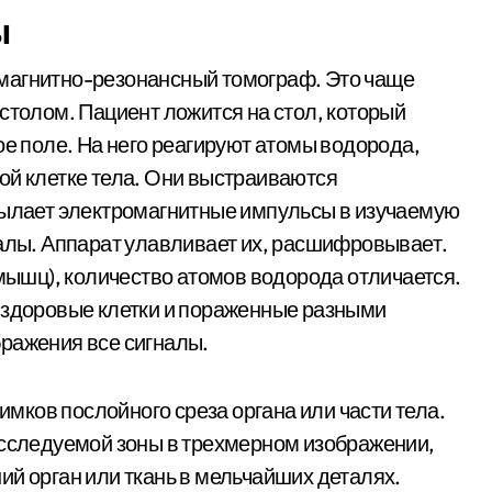
ы
магнитно-резонансный томограф. Это чаще
столом. Пациент ложится на стол, который
ое поле. На него реагируют атомы водорода,
ой клетке тела. Они выстраиваются
сылает электромагнитные импульсы в изучаемую
налы. Аппарат улавливает их, расшифровывает.
 мышц), количество атомов водорода отличается.
 здоровые клетки и пораженные разными
ражения все сигналы.
имков послойного среза органа или части тела.
исследуемой зоны в трехмерном изображении,
ий орган или ткань в мельчайших деталях.