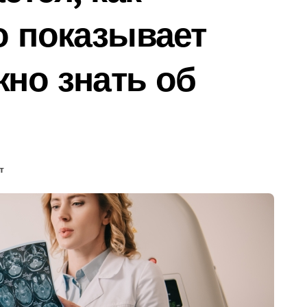
о показывает
жно знать об
т