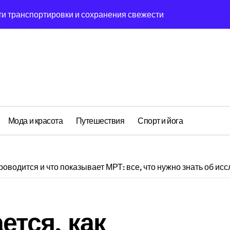
и транспортировки и сохранения свежести
низм действия и вопросы безопасности
ак причина невыполнения задачи
 на дом
ия алкогольной интоксикации на дому
ога на дом: детоксикация и кодирование круглосуточно
Мода и красота
Путешествия
Спорт и йога
когольного холдинга
салоне: содержание, сроки и условия использования
проводится и что показывает МРТ: все, что нужно знать об и
совая грамотность: как читать между строк
ерной оркестрации в России
ется, как