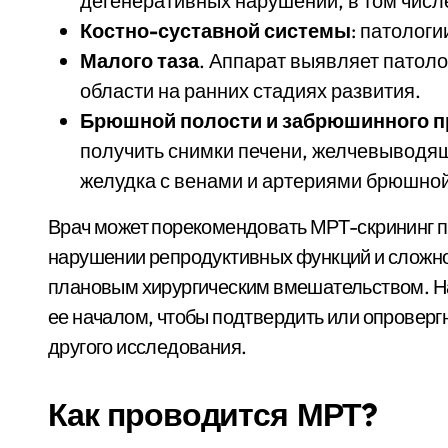
дегенеративных нарушений, в том числ
Костно-суставной системы
: патолог
Малого таза
. Аппарат выявляет патоло
области на ранних стадиях развития.
Брюшной полости и забрюшинного п
получить снимки печени, желчевыводящ
желудка с венами и артериями брюшной
Врач может порекомендовать МРТ-скрининг пр
нарушении репродуктивных функций и сложнос
плановым хирургическим вмешательством. На
ее началом, чтобы подтвердить или опроверг
другого исследования.
Как проводится МРТ?