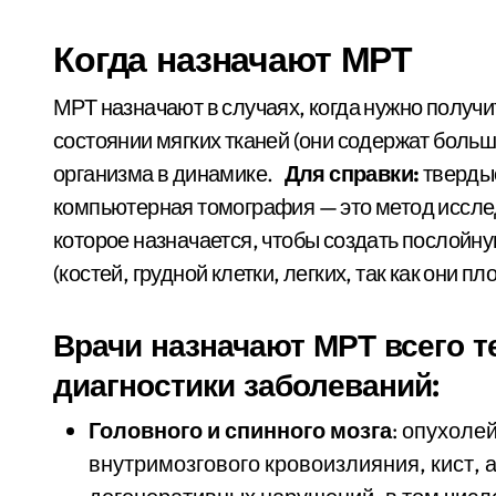
Когда назначают МРТ
МРТ назначают в случаях, когда нужно полу
состоянии мягких тканей (они содержат боль
организма в динамике.
Для справки:
твердые
компьютерная томография — это метод иссле
которое назначается, чтобы создать послойну
(костей, грудной клетки, легких, так как они п
Врачи назначают МРТ всего т
диагностики заболеваний:
Головного и спинного мозга
: опухоле
внутримозгового кровоизлияния, кист, 