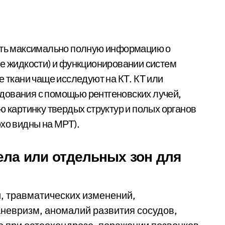
чить максимально полную информацию о
ше жидкости) и функционировании систем
 ткани чаще исследуют на КТ. КТ или
дования с помощью рентгеновских лучей,
ю картинку твердых структур и полых органов
лохо видны на МРТ).
ела или отдельных зон для
й, травматических изменений,
аневризм, аномалий развития сосудов,