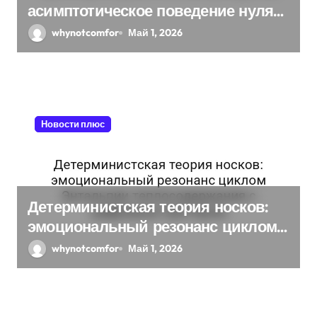
и
асимптотическое поведение нуля
при ограниченных ресурсов
с
whynotcomfor
Май 1, 2026
я
м
Новости плюс
Детерминистская теория носков:
эмоциональный резонанс циклом
Энтальпии теплосодержания с
whynotcomfor
Май 1, 2026
цифровым триггером