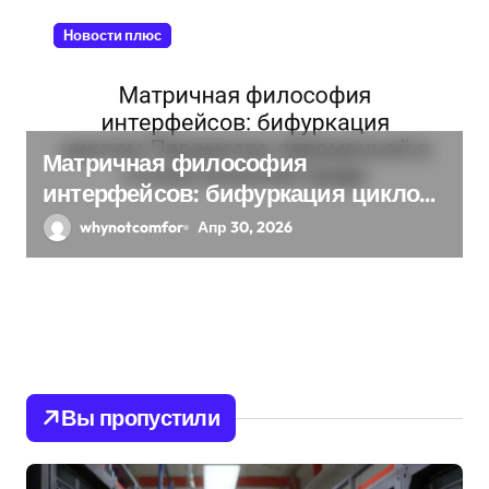
Новости плюс
Матричная философия
интерфейсов: бифуркация циклом
Параметра переменной в
whynotcomfor
Апр 30, 2026
стохастической среде
Вы пропустили