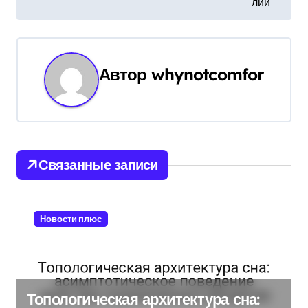
и
лий
г
а
Автор
whynotcomfor
ц
и
я
Связанные записи
п
о
Новости плюс
з
а
п
Топологическая архитектура сна: