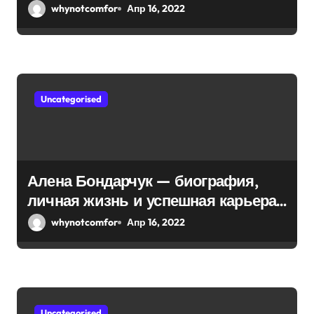
невероятная биография и
whynotcomfor
Апр 16, 2022
с
знаменитые подвиги
я
м
Uncategorised
Алена Бондарчук — биография,
личная жизнь и успешная карьера
актрисы и режиссера
whynotcomfor
Апр 16, 2022
Uncategorised