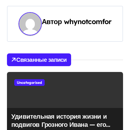
г
а
Автор
whynotcomfor
ц
и
я
Связанные записи
п
о
Uncategorised
з
а
п
Удивительная история жизни и
подвигов Грозного Ивана — его
и