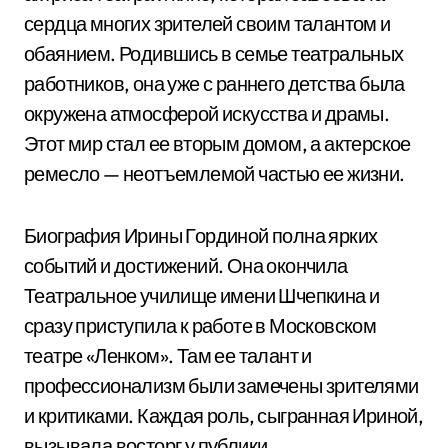
сердца многих зрителей своим талантом и
обаянием. Родившись в семье театральных
работников, она уже с раннего детства была
окружена атмосферой искусства и драмы.
Этот мир стал ее вторым домом, а актерское
ремесло — неотъемлемой частью ее жизни.
Биография Ирины Гординой полна ярких
событий и достижений. Она окончила
Театральное училище имени Шчепкина и
сразу приступила к работе в Московском
театре «Ленком». Там ее талант и
профессионализм были замечены зрителями
и критиками. Каждая роль, сыгранная Ириной,
вызывала восторг у публики.