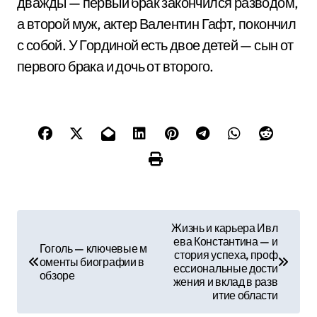
дважды — первый брак закончился разводом,
а второй муж, актер Валентин Гафт, покончил
с собой. У Гординой есть двое детей — сын от
первого брака и дочь от второго.
Н
Жизнь и карьера Ивл
ева Константина — и
а
Гоголь — ключевые м
стория успеха, проф
оменты биографии в
ессиональные дости
в
обзоре
жения и вклад в разв
итие области
и