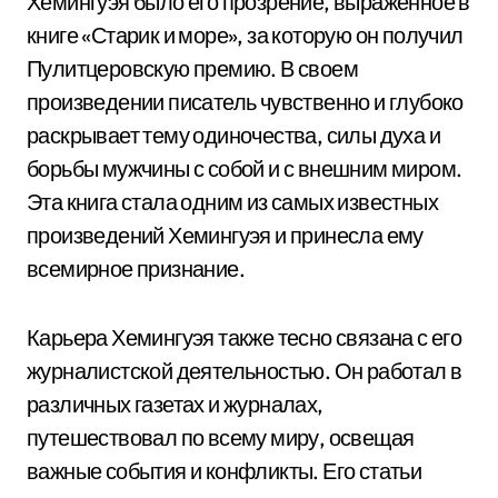
Хемингуэя было его прозрение, выраженное в
книге «Старик и море», за которую он получил
Пулитцеровскую премию. В своем
произведении писатель чувственно и глубоко
раскрывает тему одиночества, силы духа и
борьбы мужчины с собой и с внешним миром.
Эта книга стала одним из самых известных
произведений Хемингуэя и принесла ему
всемирное признание.
Карьера Хемингуэя также тесно связана с его
журналистской деятельностью. Он работал в
различных газетах и журналах,
путешествовал по всему миру, освещая
важные события и конфликты. Его статьи