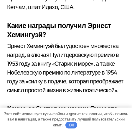
Кетчам, штат Идахо, США.
Какие награды получил Эрнест
Хемингуэй?
Эрнест Хемингуэй был удостоен множества
наград, включая Пулитцеровскую премию в
1953 году за книгу «Старик и море», а также
Нобелевскую премию по литературе в 1954
году за «силку в подаче, которая преображает
смысл простой жизни в жизнь поэтической».
Какие события из жизни Эрнеста
Этот сайт использует куки-файлы и другие технологии, чтобы помочь
Хемингуэя наиболее значимы?
вам в навигации, а также предоставить лучший пользовательский
опыт.
OK
Наиболее значимыми событиями из жизни