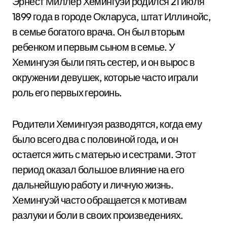
Эрнест Миллер Хемингуэй родился 21 июля
1899 года в городе Окларуса, штат Иллинойс,
в семье богатого врача. Он был вторым
ребенком и первым сыном в семье. У
Хемингуэя были пять сестер, и он вырос в
окружении девушек, которые часто играли
роль его первых героинь.
Родители Хемингуэя разводятся, когда ему
было всего два с половиной года, и он
остается жить с матерью и сестрами. Этот
период оказал большое влияние на его
дальнейшую работу и личную жизнь.
Хемингуэй часто обращается к мотивам
разлуки и боли в своих произведениях.