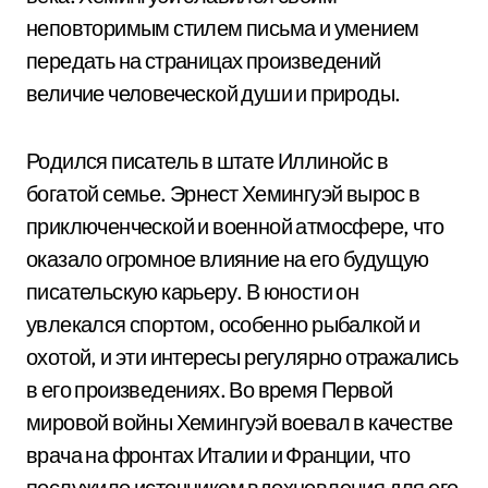
неповторимым стилем письма и умением
передать на страницах произведений
величие человеческой души и природы.
Родился писатель в штате Иллинойс в
богатой семье. Эрнест Хемингуэй вырос в
приключенческой и военной атмосфере, что
оказало огромное влияние на его будущую
писательскую карьеру. В юности он
увлекался спортом, особенно рыбалкой и
охотой, и эти интересы регулярно отражались
в его произведениях. Во время Первой
мировой войны Хемингуэй воевал в качестве
врача на фронтах Италии и Франции, что
послужило источником вдохновления для его