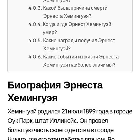
Какой была причина смерти
Эрнеста Хемингуэя?
Когда и где Эрнест Хемингуэй
умер?
Какие награды получил Эрнест
Хемингуэй?
Какие события из жизни Эрнеста
Хемингуэя наиболее значимы?
Биография Эрнеста
Хемингуэя
Хемингуэй родился 21 июля 1899 года в городе
Оук Парк, штат Иллинойс. Он провел
большую часть своего детства в городе
Чикаго, где его отец работал врачом. Во