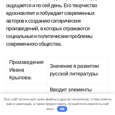
ощущается и по сей день. Его творчество
вдохновляет и побуждает современных
авторов к созданию сатирических
произведений, в которых отражаются
социальные и политические проблемы
современного общества.
Произведения
Значение в развитии
Ивана
русской литературы:
Крылова:
Вводит элементы
«Ворона и
фольклора в поэзию и
Этот сайт использует куки-файлы и другие технологии, чтобы помочь
вам в навигации, а также предоставить лучший пользовательский
лисица»
развивает жанр
опыт.
OK
фабулы