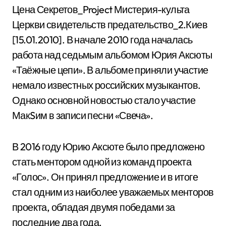
Цена Секретов_Project Мистерия-культа
Церкви свидетельств предательство_2.Киев
[15.01.2010]. В начале 2010 года началась
работа над седьмым альбомом Юрия Аксюты
«Таёжные цепи». В альбоме приняли участие
немало известных российских музыкантов.
Однако основной новостью стало участие
МакSим в записи песни «Свеча».
В 2016 году Юрию Аксюте было предложено
стать ментором одной из команд проекта
«Голос». Он принял предложение и в итоге
стал одним из наиболее уважаемых менторов
проекта, обладая двумя победами за
последние два года.