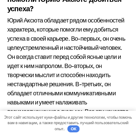
успеха?
Юрий Аксюта обладает рядом особенностей
характера, которые помогли ему добиться
успеха в своей карьере. Во-первых, он очень
целеустремленный и настойчивый человек.
Он всегда ставит перед собой ясные цели и
идет к ним напролом. Во-вторых, он
творчески мыслит и способен находить
нестандартные решения. В-третьих, он
обладает отличными коммуникативными
навыками и умеет налаживать
взаимоотношения с людьми. Все эти качества
Этот сайт использует куки-файлы и другие технологии, чтобы помочь
помогли Юрию Аксюте стать успешным
вам в навигации, а также предоставить лучший пользовательский
бизнесменом и добиться своей мечты.
опыт.
OK