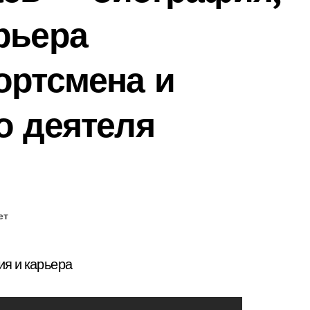
рьера
ортсмена и
о деятеля
ет