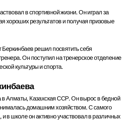
аствовал в спортивной жизни. Он играл за
гая хороших результатов и получая призовые
ат Беркинбаев решил посвятить себя
тренера. Он поступил на тренерское отделение
еской культуры и спорта.
кинбаева
а
в Алматы, Казахская ССР. Он вырос в бедной
 занималась домашним хозяйством. С самого
 и в школе он активно участвовал в различных