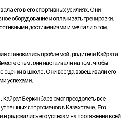
ала его в его спортивных усилиях. Они
вное оборудование и оплачивать тренировки.
портивными достижениями и мечтали о том,
ния становились проблемой, родители Кайрата
месте с тем, они настаивали на том, чтобы
е оценки в школе. Они всегда взвешивали его
ми успехами.
, Кайрат Беркинбаев смог преодолеть все
и успешных спортсменов в Казахстане. Его
и и радовались его успехам на протяжении всей