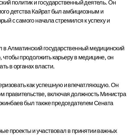
кий политик и государственный деятель. Он
амого детства Кайрат был амбициозным и
ый с самого начала стремился к успеху и
л в Алматинский государственный медицинский
о, чтобы продолжить карьеру в медицине, он
ть в органах власти.
еризовать как успешную и впечатляющую. Он
ом правительстве, включая должность Министра
еркинбаев был также председателем Сената
ые проекты и участвовал в принятии важных