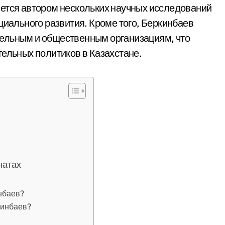
яется автором нескольких научных исследований
циального развития. Кроме того, Беркинбаев
ельным и общественным организациям, что
тельных политиков в Казахстане.
натах
нбаев?
кинбаев?