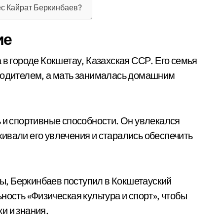
ес Кайрат Беркинбаев?
ие
 в городе Кокшетау, Казахская ССР. Его семья
 водителем, а мать занималась домашним
ь и спортивные способности. Он увлекался
ивали его увлечения и старались обеспечить
, Беркинбаев поступил в Кокшетауский
ность «Физическая культура и спорт», чтобы
и и знания.