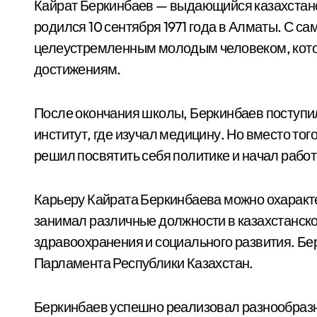
Кайрат Беркинбаев — выдающийся казахстанс
родился 10 сентября 1971 года в Алматы. С с
целеустремленным молодым человеком, котор
достижениям.
После окончания школы, Беркинбаев поступи
институт, где изучал медицину. Но вместо тог
решил посвятить себя политике и начал работа
Карьеру Кайрата Беркинбаева можно охаракт
занимал различные должности в казахстанск
здравоохранения и социального развития. Б
Парламента Республики Казахстан.
Беркинбаев успешно реализовал разнообразн