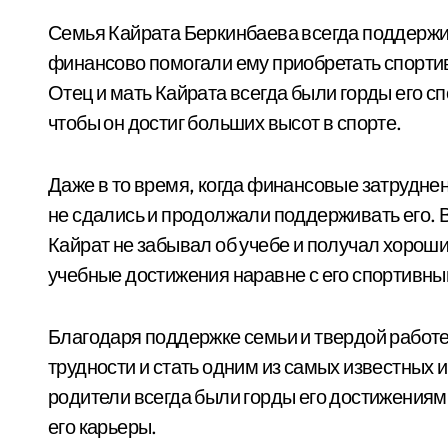
Семья Кайрата Беркинбаева всегда поддержив
финансово помогали ему приобретать спорти
Отец и мать Кайрата всегда были горды его с
чтобы он достиг больших высот в спорте.
Даже в то время, когда финансовые затрудне
не сдались и продолжали поддерживать его. В
Кайрат не забывал об учебе и получал хороши
учебные достижения наравне с его спортивны
Благодаря поддержке семьи и твердой работе
трудности и стать одним из самых известных 
родители всегда были горды его достижениям
его карьеры.