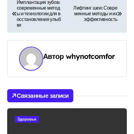
Н
Имплантация зубов:
современные метод
Лифтинг шеи: Совре
а
ы и технологии для в
менные методы и их
осстановления улыб
эффективность
в
ки
и
г
Автор
whynotcomfor
а
ц
и
Связанные записи
я
п
Здоровье
о