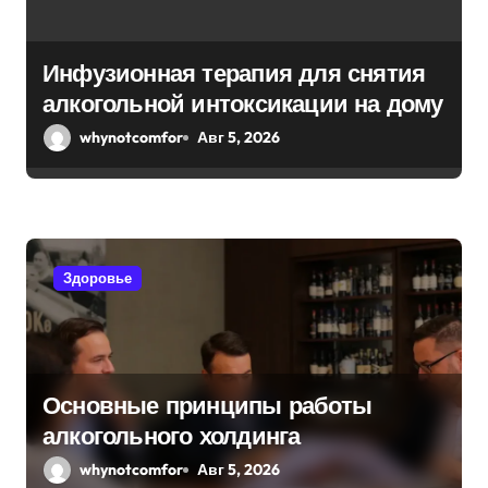
з
а
Инфузионная терапия для снятия
п
алкогольной интоксикации на дому
и
whynotcomfor
Авг 5, 2026
с
я
м
Здоровье
Основные принципы работы
алкогольного холдинга
whynotcomfor
Авг 5, 2026