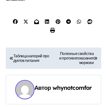
Н
Полезные свойства
Таблица калорий про
и противопоказания
а
дуктов питания
моркови
в
и
Автор
whynotcomfor
г
а