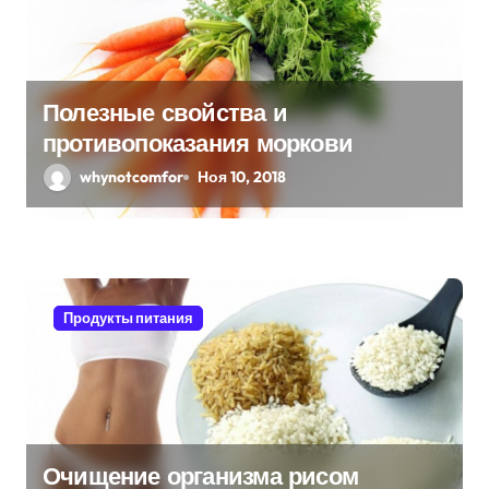
м
Полезные свойства и
противопоказания моркови
whynotcomfor
Ноя 10, 2018
Продукты питания
Очищение организма рисом