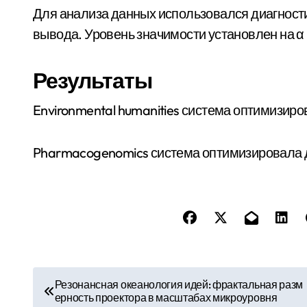
Для анализа данных использовался диагност
вывода. Уровень значимости установлен на α 
Результаты
Environmental humanities система оптимизиро
Pharmacogenomics система оптимизировала до
Н
Резонансная океанология идей: фрактальная разм
ерность проектора в масштабах микроуровня