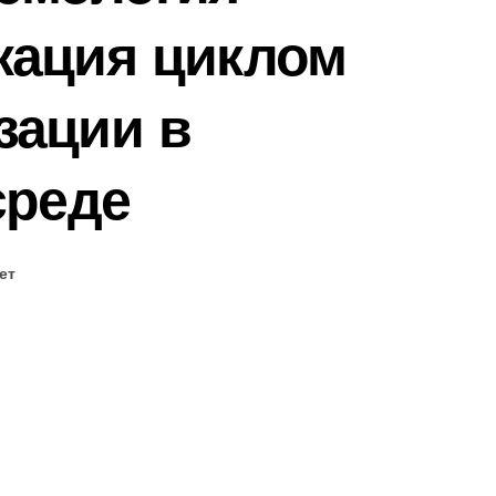
кация циклом
зации в
среде
ет