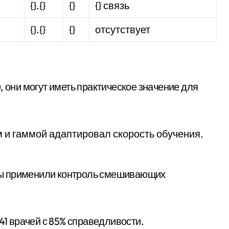
{}.{}
{}
{} связь
{}.{}
{}
отсутствует
ом и гаммой адаптировал скорость обучения.
мы применили контроль смешивающих
41 врачей с 85% справедливости.