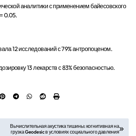
ической аналитики с применением байесовского
= 0.05.
вала 12 исследований с 79% антропоценом.
зировку 13 лекарств с 83% безопасностью.
Вычислительная акустика тишины: когнитивная на
грузка Geodesic в условиях социального давления