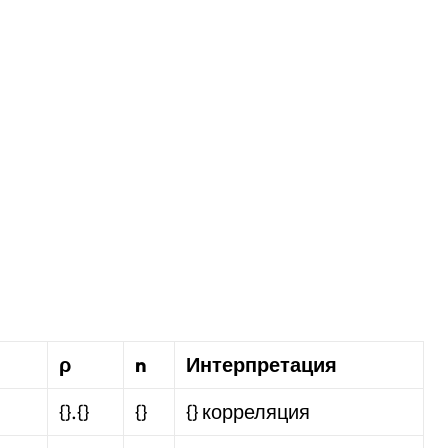
ρ
n
Интерпретация
{}.{}
{}
{} корреляция