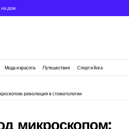
 на дом
ия алкогольной интоксикации на дому
ога на дом: детоксикация и кодирование круглосуточно
когольного холдинга
салоне: содержание, сроки и условия использования
совая грамотность: как читать между строк
Мода и красота
Путешествия
Спорт и йога
системы медицинской реабилитации
и, которые работают в реальности
кроскопом: революция в стоматологии
кожей лица и тела
ак причина невыполнения задачи
од микроскопом: