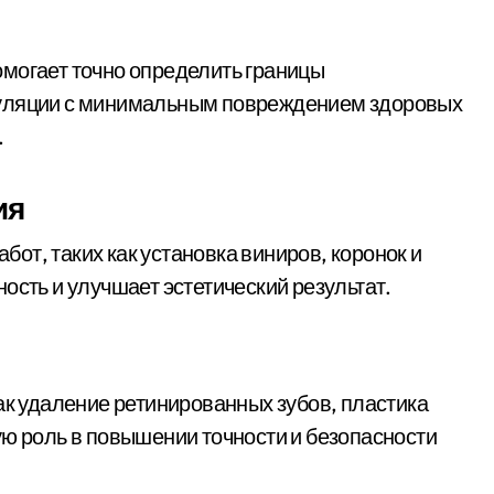
могает точно определить границы
пуляции с минимальным повреждением здоровых
.
ия
от, таких как установка виниров, коронок и
ость и улучшает эстетический результат.
ак удаление ретинированных зубов, пластика
ую роль в повышении точности и безопасности