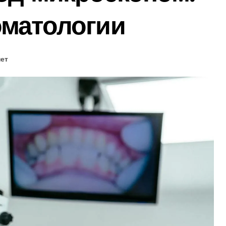
оматологии
ет