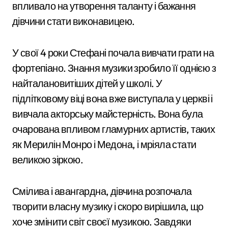
впливало на утворення таланту і бажання
дівчини стати виконавицею.
У свої 4 роки Стефані почала вивчати грати на
фортепіано. Знання музики зробило її однією з
найталановитіших дітей у школі. У
підлітковому віці вона вже виступала у церкві і
вивчала акторську майстерність. Вона була
очарована впливом гламурних артистів, таких
як Мерилін Монро і Медона, і мріяла стати
великою зіркою.
Смілива і авангардна, дівчина розпочала
творити власну музику і скоро вирішила, що
хоче змінити світ своєї музикою. Завдяки