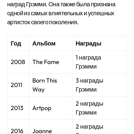
наград Грэмми. Она также была признана
одной из самых влиятельных и успешных
артисток своего поколения.
Год
Альбом
Награды
1 награда
2008
The Fame
Грэмми
Born This
3 награды
2011
Way
Грэмми
2 награды
2013
Artpop
Грэмми
2 награды
2016
Joanne