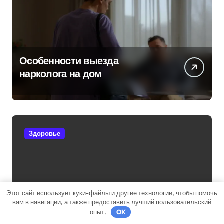
Особенности выезда
нарколога на дом
Здоровье
Этот сайт использует куки-файлы и другие технологии, чтобы помочь
Инфузионная терапия для
вам в навигации, а также предоставить лучший пользовательский
снятия алкогольной
опыт.
OK