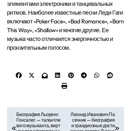
элементами электроники и танцевальных
ритмов. Наиболее известные песни Леди Гаги
включают «Poker Face», «Bad Romance», «Born
This Way», «Shallow» и многие другие. Ее
музыка часто отличается энергичностью и
пронзительным голосом.
Н
Биография Льоренс
Леонид Иванович Па
Гонсалес — талантли
сечник — биография
а
вого музыканта, вирт
и грандиозные дости