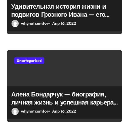
п
Удивительная история жизни и
подвигов Грозного Ивана — его
и
невероятная биография и
whynotcomfor
Апр 16, 2022
с
знаменитые подвиги
я
м
Uncategorised
Алена Бондарчук — биография,
личная жизнь и успешная карьера
актрисы и режиссера
whynotcomfor
Апр 16, 2022