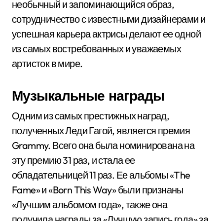
необычный и запоминающийся образ,
сотрудничество с известными дизайнерами и
успешная карьера актрисы делают ее одной
из самых востребованных и уважаемых
артисток в мире.
Музыкальные награды
Одним из самых престижных наград,
полученных Леди Гагой, является премия
Grammy. Всего она была номинирована на
эту премию 31 раз, и стала ее
обладательницей 11 раз. Ее альбомы «The
Fame» и «Born This Way» были признаны
«Лучшим альбомом года», также она
получила награды за «Лучшую запись года» за