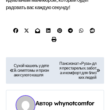
радовать вас каждую секунду!
Н
Пансионат «Руза» дл
Сухой кашель у дете
я престарелых: забот
а
й: симптомы и призн
а и комфорт для близ
аки сухого кашля
ких людей
в
и
г
Автор
whynotcomfor