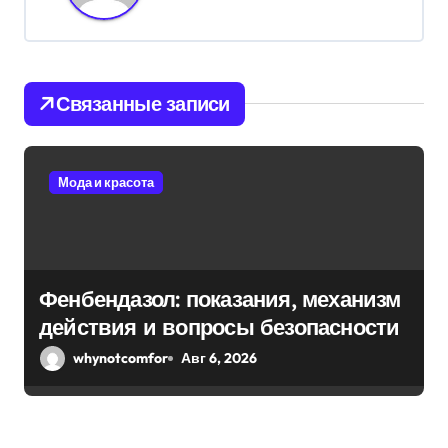
а
ц
и
Связанные записи
я
п
Мода и красота
о
з
а
Фенбендазол: показания, механизм
действия и вопросы безопасности
п
whynotcomfor
Авг 6, 2026
и
с