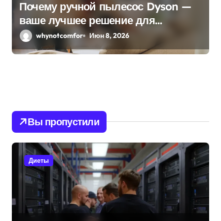
Почему ручной пылесос Dyson —
ваше лучшее решение для
быстрой уборки
whynotcomfor
Июн 8, 2026
Вы пропустили
Диеты