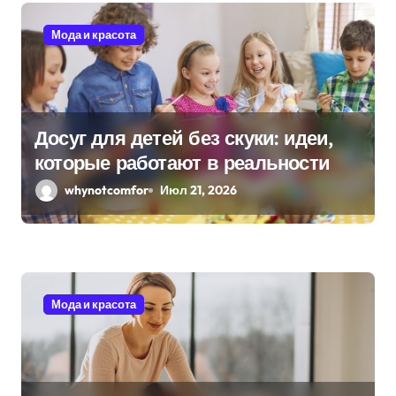
я
Мода и красота
м
Досуг для детей без скуки: идеи,
которые работают в реальности
whynotcomfor
Июл 21, 2026
Мода и красота