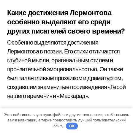
Какие достижения Лермонтова
особенно выделяют его среди
других писателей своего времени?
Особенно выделяются достижения
Лермонтова в поэзии. Его стихи отличаются
глубиной мысли, оригинальным стилем и
пронзительной эмоциональностью. Он также
был талантливым прозаиком и драматургом,
создавшим знаменитые произведения «Герой
нашего времени» и «Маскарад».
Какое место занимает Лермонтов
Этот сайт использует куки-файлы и другие технологии, чтобы помочь
вам в навигации, а также предоставить лучший пользовательский
среди великих русских поэтов?
опыт.
OK