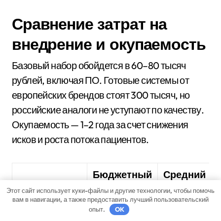
Сравнение затрат на
внедрение и окупаемость
Базовый набор обойдется в 60–80 тысяч
рублей, включая ПО. Готовые системы от
европейских брендов стоят 300 тысяч, но
российские аналоги не уступают по качеству.
Окупаемость — 1–2 года за счет снижения
исков и роста потока пациентов.
Бюджетный
Средний
Параметр
USB-
HDMI-
Этот сайт использует куки-файлы и другие технологии, чтобы помочь
вам в навигации, а также предоставить лучший пользовательский
комплект
набор
опыт.
OK