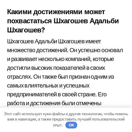
Какими достижениями может
похвастаться Шхагошев Адальби
Шхагошев?
Шхагошев Адальби Шхагошев имеет
множество достижений. Он успешно основал
и развивает несколько компаний, которые
достигли высоких показателей в своих
отраслях. Он также был признан одним из
самых влиятельных и успешных
предпринимателей в своей стране. Его
работа и достижения были отмечены
различными наградами и номинациями.
Этот сайт использует куки-файлы и другие технологии, чтобы помочь
вам в навигации, а также предоставить лучший пользовательский
опыт.
OK
Какие успехи и достижения имеет