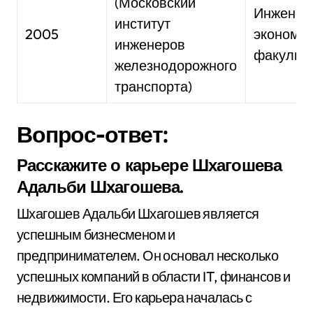
(Московский
Инженер
институт
2005
экономи
инженеров
факульте
железнодорожного
транспорта)
Вопрос-ответ:
Расскажите о карьере Шхагошева
Адальби Шхагошева.
Шхагошев Адальби Шхагошев является
успешным бизнесменом и
предпринимателем. Он основал несколько
успешных компаний в области IT, финансов и
недвижимости. Его карьера началась с