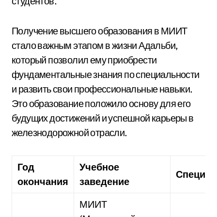
студентов.
Получение высшего образования в МИИТ
стало важным этапом в жизни Адальби,
который позволил ему приобрести
фундаментальные знания по специальности
и развить свои профессиональные навыки.
Это образование положило основу для его
будущих достижений и успешной карьеры в
железнодорожной отрасли.
Год
Учебное
Специал
окончания
заведение
МИИТ