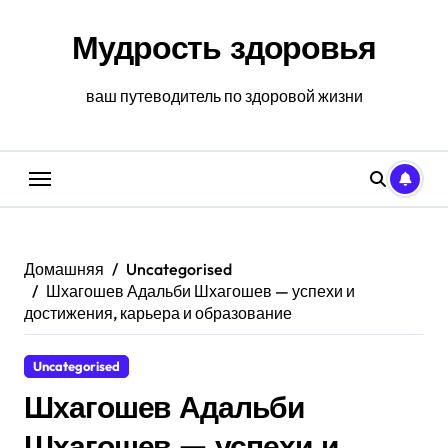
Перейти
к
Мудрость здоровья
содержанию
ваш путеводитель по здоровой жизни
Домашняя
Uncategorised
Шхагошев Адальби Шхагошев — успехи и
достижения, карьера и образование
Uncategorised
Шхагошев Адальби
Шхагошев — успехи и