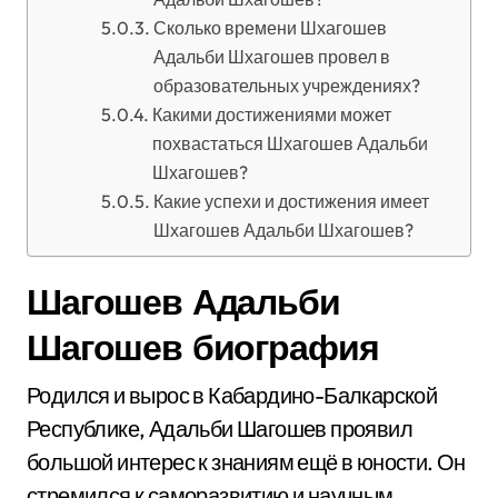
Сколько времени Шхагошев
Адальби Шхагошев провел в
образовательных учреждениях?
Какими достижениями может
похвастаться Шхагошев Адальби
Шхагошев?
Какие успехи и достижения имеет
Шхагошев Адальби Шхагошев?
Шагошев Адальби
Шагошев биография
Родился и вырос в Кабардино-Балкарской
Республике, Адальби Шагошев проявил
большой интерес к знаниям ещё в юности. Он
стремился к саморазвитию и научным