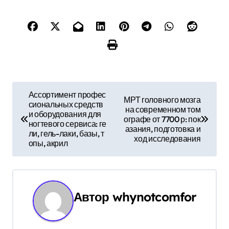
Н
Ассортимент профес
МРТ головного мозга
сиональных средств
а
на современном том
и оборудования для
ографе от 7700 р: пок
ногтевого сервиса: ге
в
азания, подготовка и
ли, гель-лаки, базы, т
ход исследования
опы, акрил
и
г
а
Автор
whynotcomfor
ц