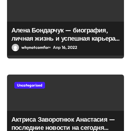
Алена Бондарчук — биография,
личная жизнь и успешная карьера
актрисы и режиссера
whynotcomfor
Апр 16, 2022
Uncategorised
Актриса Заворотнюк Анастасия —
последние новости на сегодня