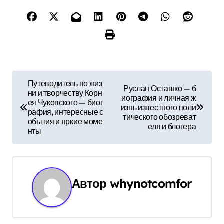
Н
Путеводитель по жиз
Руслан Осташко — б
ни и творчеству Корн
а
иография и личная ж
ея Чуковского — биог
изнь известного поли
рафия, интересные с
в
тического обозреват
обытия и яркие моме
еля и блогера
нты
и
г
а
Автор
whynotcomfor
ц