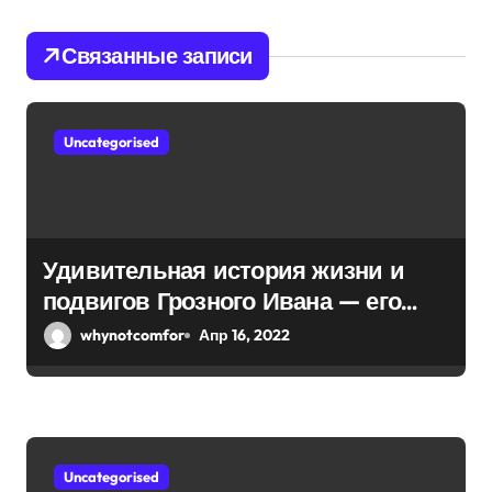
и
я
Связанные записи
п
о
Uncategorised
з
а
п
Удивительная история жизни и
подвигов Грозного Ивана — его
и
невероятная биография и
whynotcomfor
Апр 16, 2022
с
знаменитые подвиги
я
м
Uncategorised