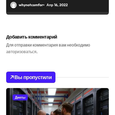
2022, биография
whynotcomfor
Апр 16, 2022
Добавить комментарий
Для отправки комментария вам необходимо
авторизоваться
.
Вы пропустили
Диеты