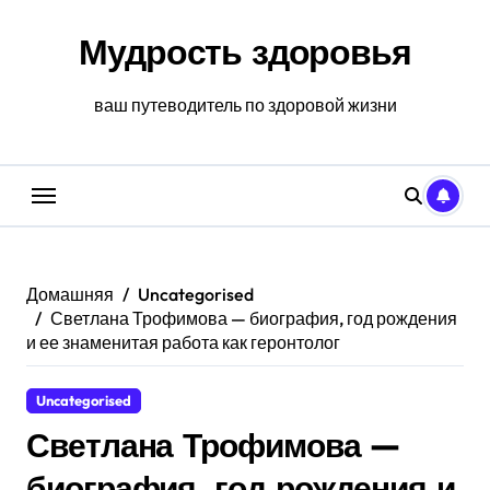
Перейти
к
Мудрость здоровья
содержанию
ваш путеводитель по здоровой жизни
Домашняя
Uncategorised
Светлана Трофимова — биография, год рождения
и ее знаменитая работа как геронтолог
Uncategorised
Светлана Трофимова —
биография, год рождения и