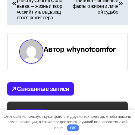
рчеству Сергея Соло
гаипова – истинные
вьева — жизнь и твор
факты о жизни и личн
в
ческий путь выдающ
ой судьбе
егося режиссера
и
г
а
Автор
whynotcomfor
ц
и
я
Связанные записи
п
о
Uncategorised
Этот сайт использует куки-файлы и другие технологии, чтобы помочь
з
вам в навигации, а также предоставить лучший пользовательский
опыт.
OK