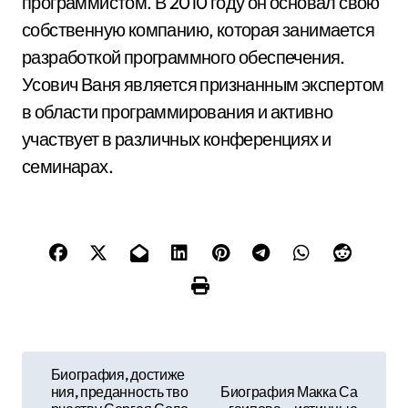
программистом. В 2010 году он основал свою
собственную компанию, которая занимается
разработкой программного обеспечения.
Усович Ваня является признанным экспертом
в области программирования и активно
участвует в различных конференциях и
семинарах.
Н
Биография, достиже
ния, преданность тво
Биография Макка Са
а