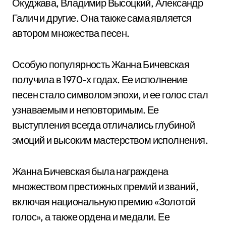
Окуджава, Владимир Высоцкий, Александр
Галич и другие. Она также сама является
автором множества песен.
Особую популярность Жанна Бичевская
получила в 1970-х годах. Ее исполнение
песен стало символом эпохи, и ее голос стал
узнаваемым и неповторимым. Ее
выступления всегда отличались глубиной
эмоций и высоким мастерством исполнения.
Жанна Бичевская была награждена
множеством престижных премий и званий,
включая национальную премию «Золотой
голос», а также ордена и медали. Ее