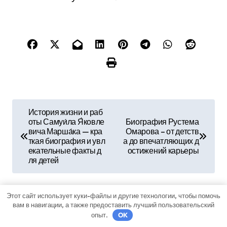
Н
История жизни и раб
оты Самуи́ла Я́ковле
Биография Рустема
а
вича Марша́ка — кра
Омарова – от детств
ткая биография и увл
а до впечатляющих д
в
екательные факты д
остижений карьеры
ля детей
и
г
Этот сайт использует куки-файлы и другие технологии, чтобы помочь
вам в навигации, а также предоставить лучший пользовательский
а
Автор
whynotcomfor
опыт.
OK