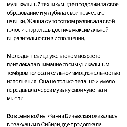
музыкальный техникум, где продолжила свое
образование и углубила свои певческие
навыки. Жанна с упорством развивала свой
голос и старалась достичь максимальной
выразительности в исполнении.
Молодая певица уже в юном возрасте
привлекала внимание своим уникальным
тембром голоса и сильной эмоциональностью
исполнения. Она не только пела, но и умело
передавала через музыку свои чувства и
мысли.
Во время войны Жанна Бичевская оказалась
в эвакуации в Сибири, где продолжала