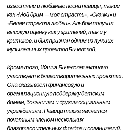
известные и любимые песни певицы, такие
как «Мой дрим — моя страсть», «Скачки» и
«Белая стрекоза любви». Альбом получил
высокую оценку как у зрителей, так и у
критиков, и был признан одним из лучших
музыкальных проектов Бичевской.
Кроме того, Жанна Бичевская активно
участвует в благотворительных проектах.
Она оказывает финансовую и
организационную поддержку детским
домам, больницам и другим социальным
учреждениям. Певица также является
почетным членом нескольких
благотворительных фондов и организаций,