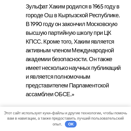
Зульфат Хаким родился в 1965 году в
городе Ош в Кыргызской Республике.
В 1990 году он закончил Московскую
высшую партийную школу при ЦК
КПСС. Кроме того, Хаким является
активным членом Международной
академии безопасности. Он также
имеет несколько научных публикаций
и является полномочным
представителем Парламентской
ассамблеи ОБСЕ.»
Какие политические
Этот сайт использует куки-файлы и другие технологии, чтобы помочь
вам в навигации, а также предоставить лучший пользовательский
должности занимал Зульфат
опыт.
OK
Хаким?