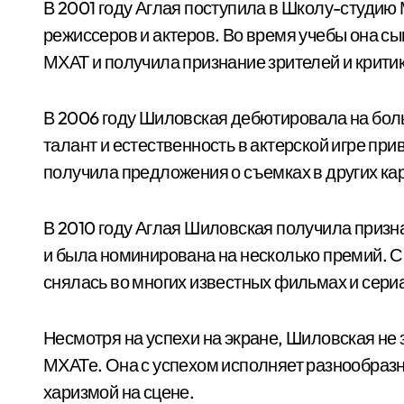
В 2001 году Аглая поступила в Школу-студию 
режиссеров и актеров. Во время учебы она сы
МХАТ и получила признание зрителей и крити
В 2006 году Шиловская дебютировала на бол
талант и естественность в актерской игре пр
получила предложения о съемках в других ка
В 2010 году Аглая Шиловская получила призна
и была номинирована на несколько премий. С т
снялась во многих известных фильмах и сери
Несмотря на успехи на экране, Шиловская не 
МХАТе. Она с успехом исполняет разнообразн
харизмой на сцене.