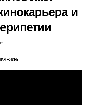
 кинокарьера и
перипетии
ет