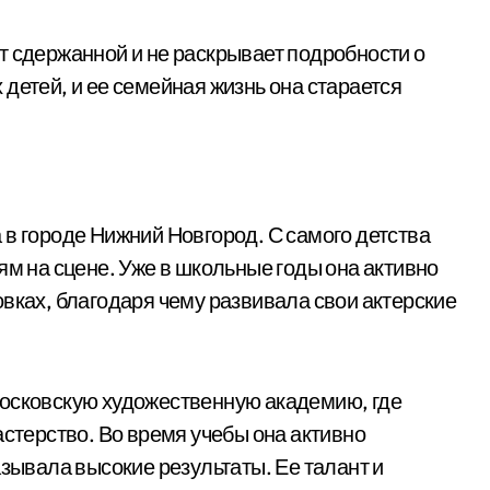
т сдержанной и не раскрывает подробности о
детей, и ее семейная жизнь она старается
а в городе Нижний Новгород. С самого детства
ям на сцене. Уже в школьные годы она активно
вках, благодаря чему развивала свои актерские
Московскую художественную академию, где
астерство. Во время учебы она активно
азывала высокие результаты. Ее талант и