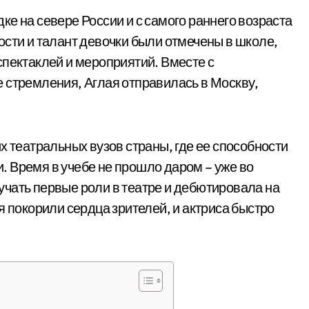
е на севере России и с самого раннего возраста
ости и талант девочки были отмечены в школе,
спектаклей и мероприятий. Вместе с
 стремления, Аглая отправилась в Москву,
х театральных вузов страны, где ее способности
 Время в учебе не прошло даром – уже во
чать первые роли в театре и дебютировала на
я покорили сердца зрителей, и актриса быстро