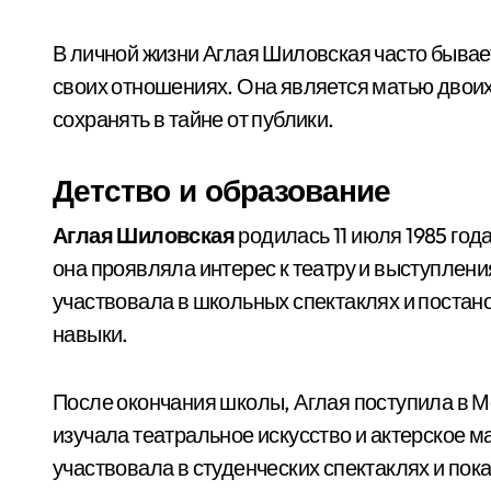
В личной жизни Аглая Шиловская часто бывае
своих отношениях. Она является матью двоих 
сохранять в тайне от публики.
Детство и образование
Аглая Шиловская
родилась 11 июля 1985 год
она проявляла интерес к театру и выступлени
участвовала в школьных спектаклях и постано
навыки.
После окончания школы, Аглая поступила в 
изучала театральное искусство и актерское м
участвовала в студенческих спектаклях и пок