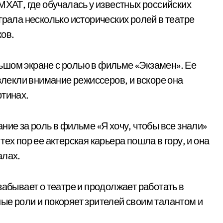
МХАТ, где обучалась у известных российских
грала несколько исторических ролей в театре
ков.
ьшом экране с ролью в фильме «Экзамен». Ее
ивлекли внимание режиссеров, и вскоре она
ртинах.
ние за роль в фильме «Я хочу, чтобы все знали»
ех пор ее актерская карьера пошла в гору, и она
алах.
забывает о театре и продолжает работать в
ые роли и покоряет зрителей своим талантом и