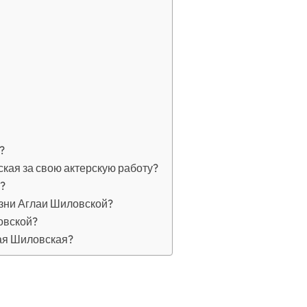
?
кая за свою актерскую работу?
?
изни Аглаи Шиловской?
овской?
ая Шиловская?