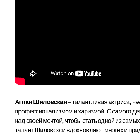
Аглая Шиловская
– талантливая актриса, чь
профессионализмом и харизмой. С самого дет
над своей мечтой, чтобы стать одной из самы
талант Шиловской вдохновляют многих и прид