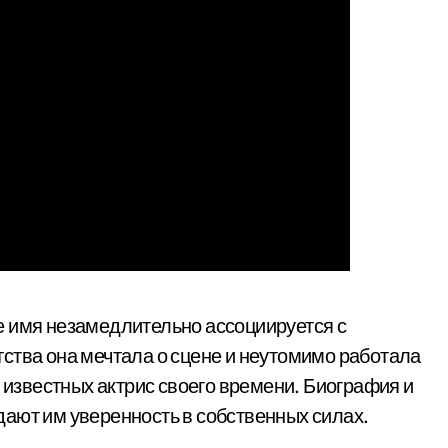
е имя незамедлительно ассоциируется с
ства она мечтала о сцене и неутомимо работала
х известных актрис своего времени. Биография и
ают им уверенность в собственных силах.