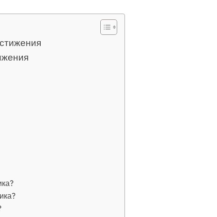
остижения
тижения
ика?
ика?
?