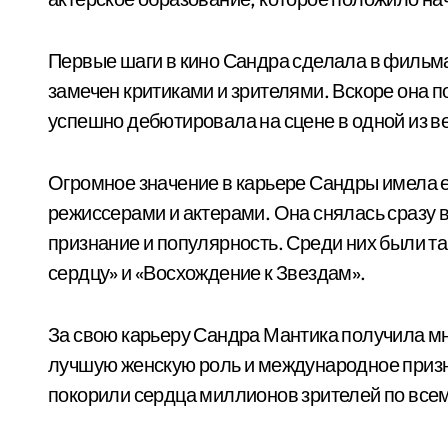
Первые шаги в кино Сандра сделала в фильма
замечен критиками и зрителями. Вскоре она п
успешно дебютировала на сцене в одной из 
Огромное значение в карьере Сандры имела 
режиссерами и актерами. Она снялась сразу 
признание и популярность. Среди них были та
сердцу» и «Восхождение к Звездам».
За свою карьеру Сандра Мантика получила мн
лучшую женскую роль и международное призн
покорили сердца миллионов зрителей по всем