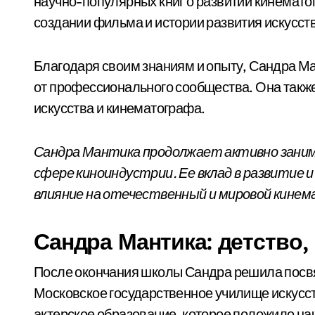
научно-популярных книг о развитии кинемато
создании фильма и истории развития искусств
Благодаря своим знаниям и опыту, Сандра Ма
от профессионального сообщества. Она такж
искусства и кинематографа.
Сандра Мантика продолжает активно заним
сфере киноиндустрии. Ее вклад в развитие и
влияние на отечественный и мировой кине
Сандра Мантика: детство,
После окончания школы Сандра решила посвят
Московское государственное училище искусс
актерское образование, которое положило на