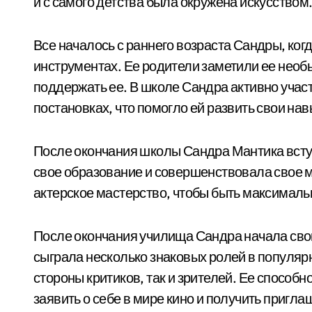
и с самого детства была окружена искусством
Все началось с раннего возраста Сандры, когд
инструментах. Ее родители заметили ее необ
поддержать ее. В школе Сандра активно учас
постановках, что помогло ей развить свои на
После окончания школы Сандра Мантика всту
свое образование и совершенствовала свое м
актерское мастерство, чтобы быть максимал
После окончания училища Сандра начала сво
сыграла несколько знаковых ролей в популяр
стороны критиков, так и зрителей. Ее способн
заявить о себе в мире кино и получить пригла