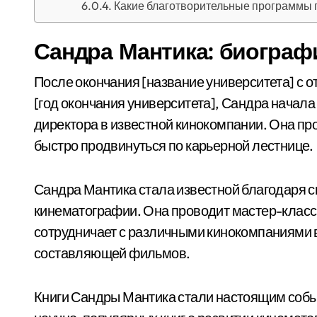
Какие благотворительные программы
Сандра Мантика: биографи
После окончания [название университета] с о
[год окончания университета], Сандра начала 
директора в известной кинокомпании. Она про
быстро продвинуться по карьерной лестнице.
Сандра Мантика стала известной благодаря с
кинематографии. Она проводит мастер-классы,
сотрудничает с различными кинокомпаниями в
составляющей фильмов.
Книги Сандры Мантика стали настоящим событ