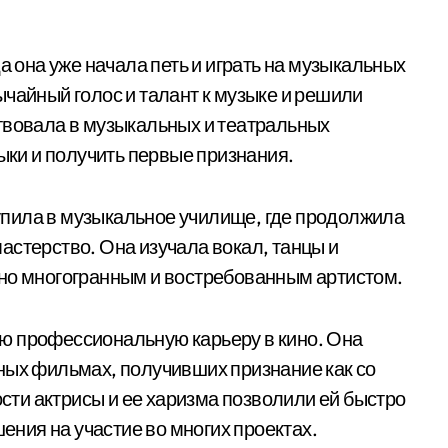
.
а она уже начала петь и играть на музыкальных
ычайный голос и талант к музыке и решили
твовала в музыкальных и театральных
выки и получить первые признания.
пила в музыкальное училище, где продолжила
астерство. Она изучала вокал, танцы и
ьно многогранным и востребованным артистом.
ю профессиональную карьеру в кино. Она
ных фильмах, получивших признание как со
ости актрисы и ее харизма позволили ей быстро
шения на участие во многих проектах.