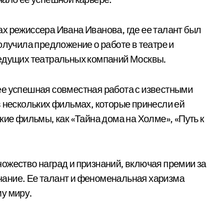
х режиссера Ивана Иванова, где ее талант был
олучила предложение о работе в театре и
ведущих театральных компаний Москвы.
ее успешная совместная работа с известными
в нескольких фильмах, которые принесли ей
кие фильмы, как «Тайна дома на Холме», «Путь к
ожество наград и признаний, включая премии за
ание. Ее талант и феноменальная харизма
у миру.