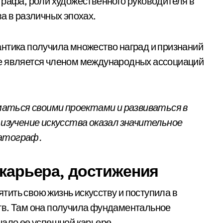
графа, роли художественного руководителя в
а в различных эпохах.
нтика получила множество наград и признаний
е является членом международных ассоциаций
аться своими проектами и развиваться в
 изучение искусства оказал значительное
матограф.
 карьера, достижения
ить свою жизнь искусству и поступила в
тв. Там она получила фундаментальное
чало ее успешной карьере.