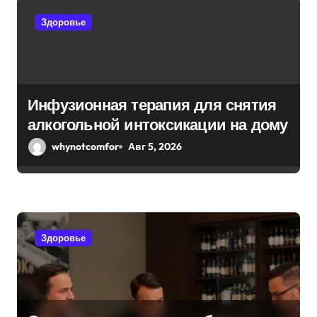
п
Здоровье
о
з
а
Инфузионная терапия для снятия
п
алкогольной интоксикации на дому
и
whynotcomfor
Авг 5, 2026
с
я
м
Здоровье