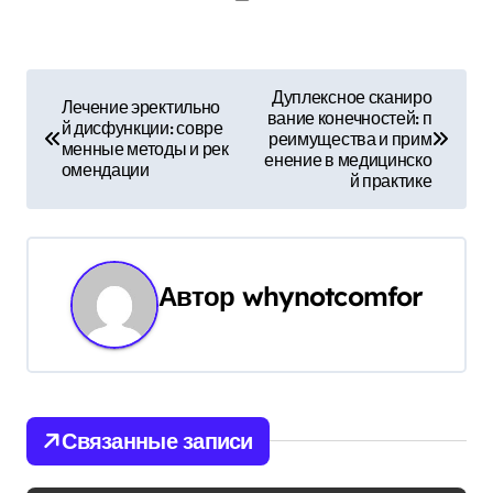
Н
Дуплексное сканиро
Лечение эректильно
вание конечностей: п
а
й дисфункции: совре
реимущества и прим
менные методы и рек
енение в медицинско
в
омендации
й практике
и
г
Автор
whynotcomfor
а
ц
и
Связанные записи
я