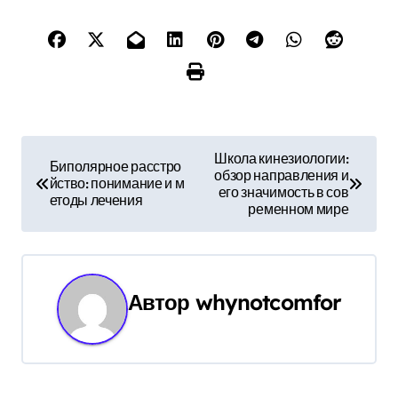
Н
Школа кинезиологии:
Биполярное расстро
обзор направления и
а
йство: понимание и м
его значимость в сов
етоды лечения
ременном мире
в
и
г
Автор
whynotcomfor
а
ц