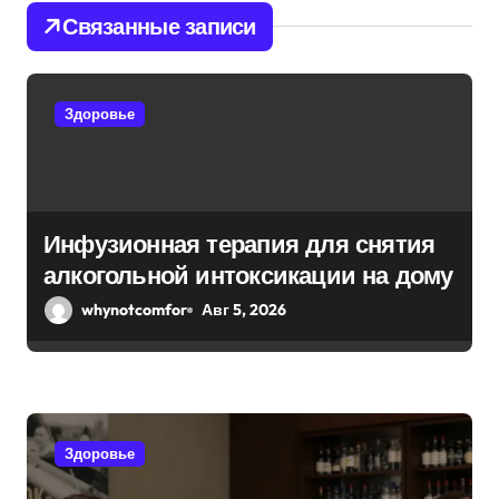
и
Связанные записи
я
п
Здоровье
о
з
а
Инфузионная терапия для снятия
алкогольной интоксикации на дому
п
whynotcomfor
Авг 5, 2026
и
с
я
Здоровье
м