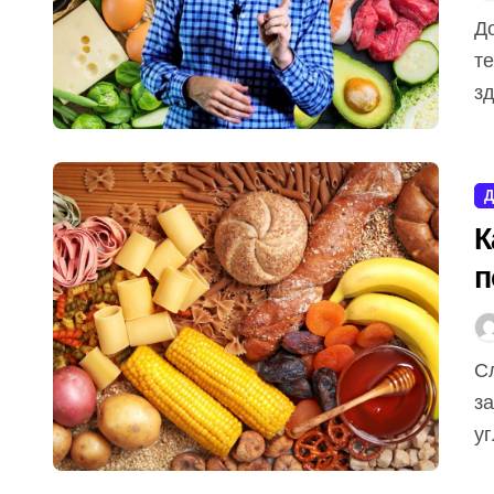
Доктор Эрик Берг — известный мануальный
те
зд
Д
К
п
Слухи о том, что углеводы способствуют похудению,
за
уг