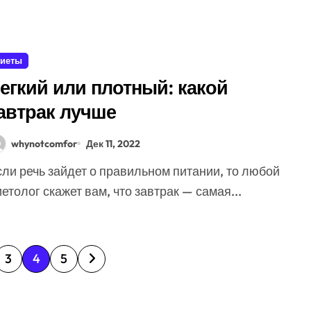
иеты
егкий или плотный: какой
автрак лучше
whynotcomfor
Дек 11, 2022
етолог скажет вам, что завтрак — самая...
3
4
5