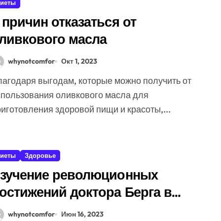
иеты
 причин отказаться от
ливкового масла
whynotcomfor
Окт 1, 2023
спользования оливкового масла для
иготовления здоровой пищи и красоты,...
иеты
Здоровье
зучение революционных
остижений доктора Берга в
бласти здравоохранения
whynotcomfor
Июн 16, 2023