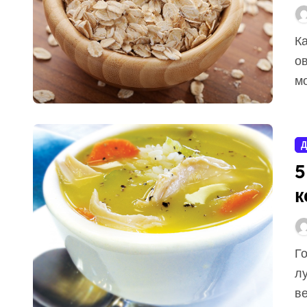
Казалось бы, нет ничего проще, чем приготовить
ов
мо
Д
5
к
Горячий, ароматный и невероятно вкусный суп —
л
ве