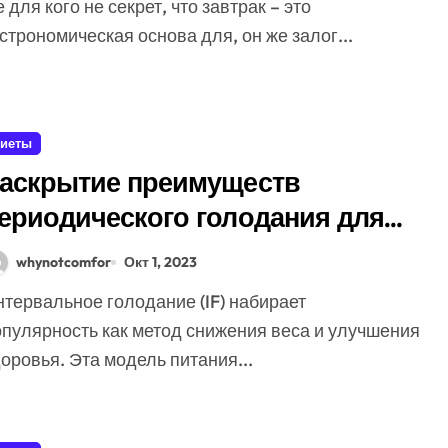
строномическая основа для, он же залог...
иеты
аскрытие преимуществ
ериодического голодания для
доровья
whynotcomfor
Окт 1, 2023
опулярность как метод снижения веса и улучшения
оровья. Эта модель питания...