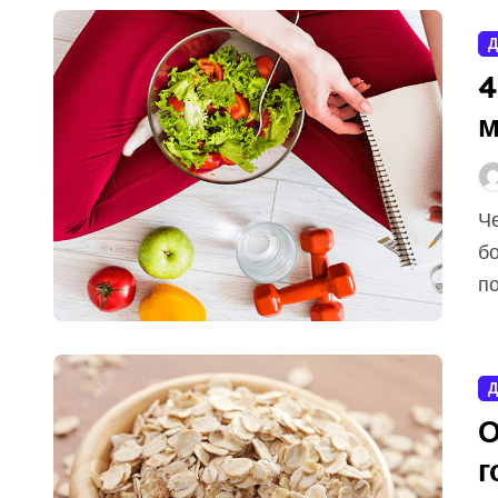
Д
4
м
Чем меньше жировая прослойка в организме, тем
б
по
Д
О
г