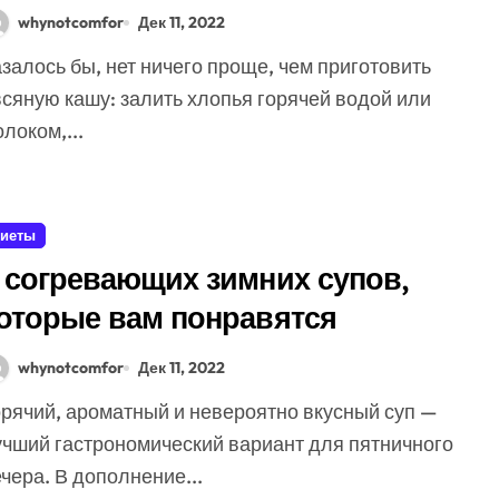
whynotcomfor
Дек 11, 2022
сяную кашу: залить хлопья горячей водой или
локом,...
иеты
 согревающих зимних супов,
оторые вам понравятся
whynotcomfor
Дек 11, 2022
учший гастрономический вариант для пятничного
чера. В дополнение...