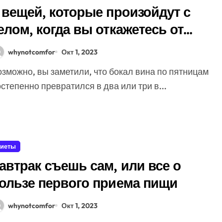
 вещей, которые произойдут с
елом, когда вы откажетесь от
лкоголя
whynotcomfor
Окт 1, 2023
степенно превратился в два или три в...
иеты
автрак съешь сам, или все о
ользе первого приема пищи
whynotcomfor
Окт 1, 2023