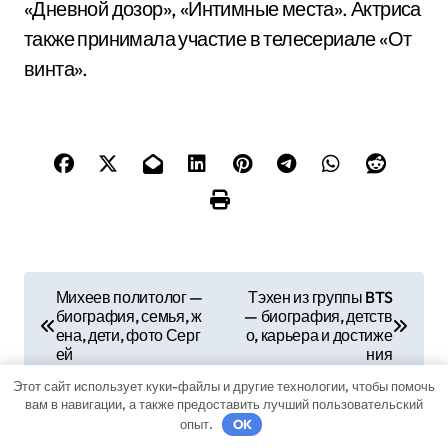
«Дневной дозор», «Интимные места». Актриса
также принимала участие в телесериале «От
винта».
Н
Михеев политолог —
Тэхен из группы BTS
биография, семья, ж
— биография, детств
а
ена, дети, фото Серг
о, карьера и достиже
ей
ния
в
Этот сайт использует куки-файлы и другие технологии, чтобы помочь
и
вам в навигации, а также предоставить лучший пользовательский
опыт.
OK