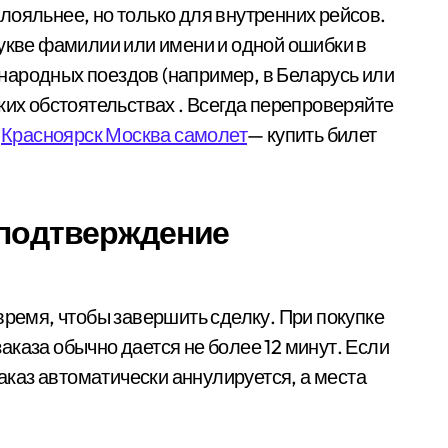
лояльнее, но только для внутренних рейсов.
букве фамилии или имени и одной ошибки в
народных поездов (например, в Беларусь или
ких обстоятельствах . Всегда перепроверяйте
.
Красноярск Москва самолет
— купить билет
 подтверждение
время, чтобы завершить сделку. При покупке
каза обычно дается не более 12 минут. Если
заказ автоматически аннулируется, а места