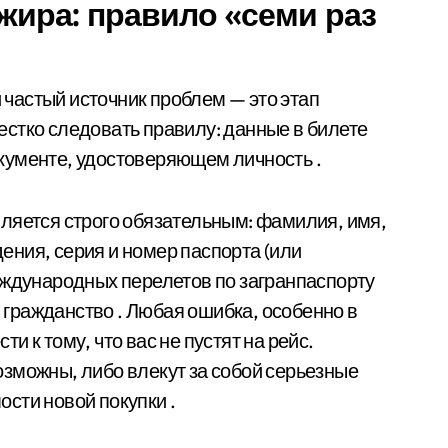
жира: правило «семи раз
частый источник проблем — это этап
стко следовать правилу: данные в билете
кументе, удостоверяющем личность .
ляется строго обязательным: фамилия, имя,
дения, серия и номер паспорта (или
еждународных перелетов по загранпаспорту
и гражданство . Любая ошибка, особенно в
 к тому, что вас не пустят на рейс.
зможны, либо влекут за собой серьезные
сти новой покупки .