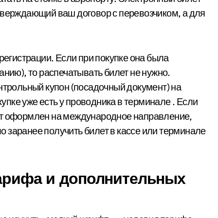
тверждающий ваш договор с перевозчиком, а для
 регистрации. Если при покупке она была
анию), то распечатывать билет не нужно.
онтрольный купон (посадочный документ) на
пке уже есть у проводника в терминале . Если
ет оформлен на международное направление,
 заранее получить билет в кассе или терминале
тарифа и дополнительных