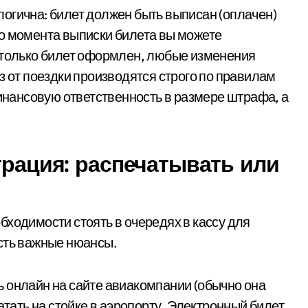
огична: билет должен быть выписан (оплачен)
о момента выписки билета вы можете
 только билет оформлен, любые изменения
з от поездки производятся строго по правилам
финансовую ответственность в размере штрафа, а
трация: распечатывать или
бходимости стоять в очередях в кассу для
сть важные нюансы.
 онлайн на сайте авиакомпании (обычно она
атать на стойке в аэропорту. Электронный билет