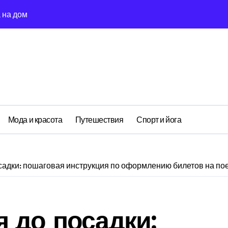
 на дом
ия алкогольной интоксикации на дому
ога на дом: детоксикация и кодирование круглосуточно
когольного холдинга
салоне: содержание, сроки и условия использования
совая грамотность: как читать между строк
Мода и красота
Путешествия
Спорт и йога
системы медицинской реабилитации
и, которые работают в реальности
садки: пошаговая инструкция по оформлению билетов на пое
кожей лица и тела
ак причина невыполнения задачи
 до посадки: