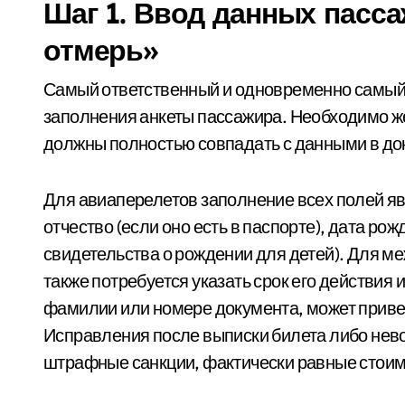
Шаг 1. Ввод данных пасса
отмерь»
Самый ответственный и одновременно самый 
заполнения анкеты пассажира. Необходимо же
должны полностью совпадать с данными в до
Для авиаперелетов заполнение всех полей яв
отчество (если оно есть в паспорте), дата рож
свидетельства о рождении для детей). Для м
также потребуется указать срок его действия 
фамилии или номере документа, может привести
Исправления после выписки билета либо нево
штрафные санкции, фактически равные стоимо