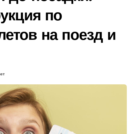
укция по
етов на поезд и
ет