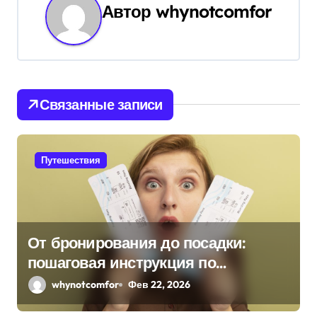
Автор
whynotcomfor
а
ц
и
Связанные записи
я
п
Путешествия
о
з
а
От бронирования до посадки:
п
пошаговая инструкция по
и
оформлению билетов на поезд и
whynotcomfor
Фев 22, 2026
самолет
с