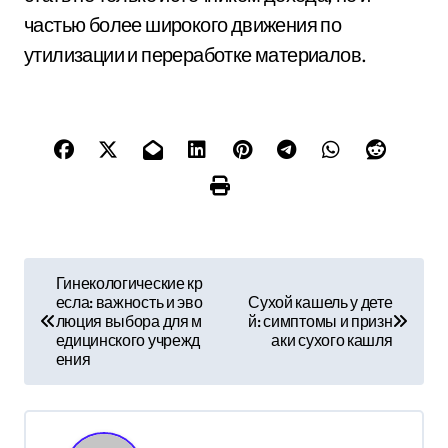
частью более широкого движения по
утилизации и переработке материалов.
Н
Гинекологические кр
есла: важность и эво
Сухой кашель у дете
а
люция выбора для м
й: симптомы и призн
едицинского учрежд
аки сухого кашля
в
ения
и
г