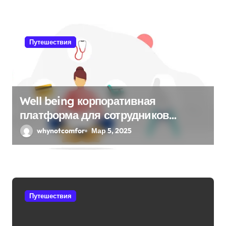
я
м
Путешествия
Well being корпоративная
платформа для сотрудников
“Понимаю”
whynotcomfor
Мар 5, 2025
Путешествия