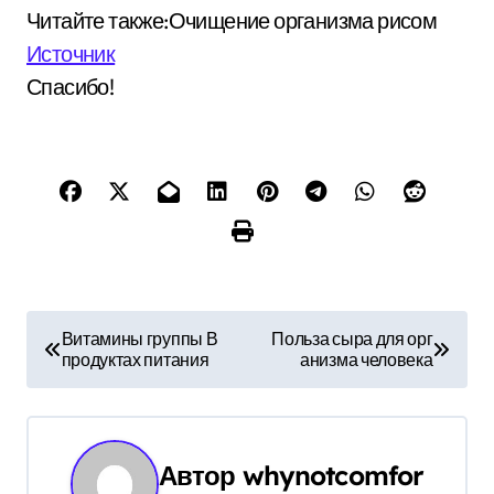
Читайте также:Очищение организма рисом
Источник
Спасибо!
Н
Витамины группы В
Польза сыра для орг
продуктах питания
анизма человека
а
в
и
Автор
whynotcomfor