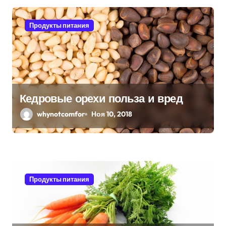
с
я
Продукты питания
м
Кедровые орехи польза и вред
whynotcomfor
Ноя 10, 2018
Продукты питания