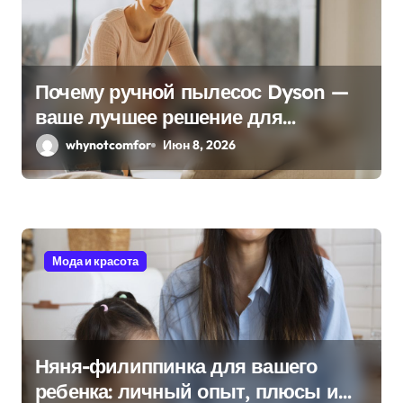
м
Почему ручной пылесос Dyson —
ваше лучшее решение для
быстрой уборки
whynotcomfor
Июн 8, 2026
Мода и красота
Няня-филиппинка для вашего
ребенка: личный опыт, плюсы и