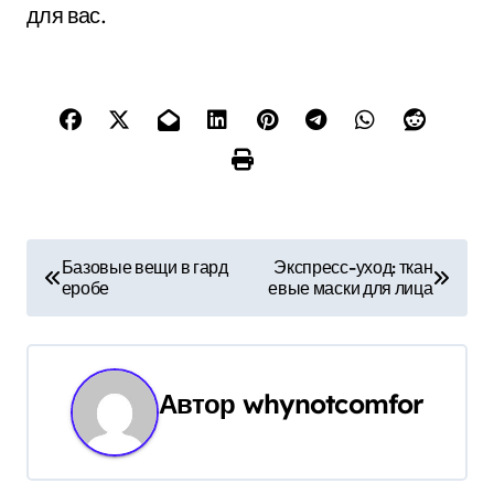
для вас.
Н
Базовые вещи в гард
Экспресс-уход: ткан
еробе
евые маски для лица
а
в
и
Автор
whynotcomfor
г
а