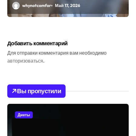
минусы «англоязычной марии»
whynotcomfor
Май 17, 2026
Добавить комментарий
Для отправки комментария вам необходимо
авторизоваться
.
Вы пропустили
Диеты