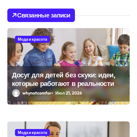
ц
Связанные записи
и
я
Мода и красота
п
о
з
Досуг для детей без скуки: идеи,
которые работают в реальности
а
whynotcomfor
Июл 21, 2026
п
и
с
я
Мода и красота