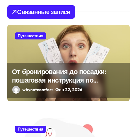
и
Связанные записи
я
п
Путешествия
о
з
а
От бронирования до посадки:
п
пошаговая инструкция по
и
оформлению билетов на поезд и
whynotcomfor
Фев 22, 2026
самолет
с
я
м
Путешествия