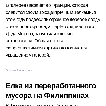
В галерее Лафайет во Франции, которая
славится своими эксцентричными елками, в
этом году подвесили огромное дерево к своду
стеклянного купола, а Пер Ноэля, местного
Деда Мороза, запустили в космос
астронавтом. Общая слегка
сюрреалистичная картина дополняется
украшением галерей.
Фото: sortiraparis.com
Елка из переработанного
мусора на Филиппинах
В филиппинском городе Антиполо к