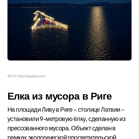
Фото: italymagazine.com
Елка из мусора в Риге
На площади Ливу в Риге – столице Латвии –
установили 9-метровую ёлку, сделанную из
прессованного мусора. Объект сделан в
рамках экологической просветительской